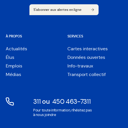
S'abonner aux alertes en ligne
S'abonner aux alertes en ligne
À PROPOS
SERVICES
Actualités
Cartes interactives
Ouvre
Élus
Données ouvertes
dans
Ouvre
une
Emplois
Info-travaux
dans
nouvelle
une
Médias
Transport collectif
fenêtre
nouvelle
fenêtre
311
ou
450 463-7311
Ouvre
Ouvre
Pour toute information, n'hésitez pas
dans
dans
à nous joindre
une
une
nouvelle
nouvelle