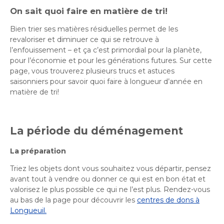
Histoire et patrimoine
Sécurité publique
Activités littéraires
Écocentres
On sait quoi faire en matière de tri!
Transition socioécologique et mobilité
Écocentres
Loisir et vie communautaire
Transition socioécologique et mobilité
Bien trier ses matières résiduelles permet de les
Loisir et vie communautaire
Info-Travaux
Arbres, plantes et pelouse
revaloriser et diminuer ce qui se retrouve à
Info-Travaux
Vie démocratique
Activités éducatives et de
Parcs et espaces verts
Arbres, plantes et pelouse
Service de police
l’enfouissement – et ça c’est primordial pour la planète,
Parcs et espaces verts
Matières résiduelles et collectes
Service de police
loisirs
Biodiversité et milieux naturels
pour l’économie et pour les générations futures. Sur cette
Matières résiduelles et collectes
Sports et saines habitudes de vie
Biodiversité et milieux naturels
Service sécurité incendie
page, vous trouverez plusieurs trucs et astuces
Entreprises
Sports et saines habitudes de vie
Stationnements municipaux
Service sécurité incendie
Élus
Lutte aux changements climatiques
saisonniers pour savoir quoi faire à longueur d’année en
Stationnements municipaux
Reconnaissance et soutien des organismes
Élus
Lutte aux changements climatiques
Activités sportives et plein
Sécurisation des rues locales
matière de tri!
Reconnaissance et soutien des organismes
Voie publique
Sécurisation des rues locales
Demande d'accès à l'information
Mobilité durable
À propos de la Ville
air
Voie publique
Bénévolat
Demande d'accès à l'information
Mobilité durable
Développement économique
Bénévolat
Ouvre
Développement économique
Instances décisionnelles
Verdissement et travaux de foresterie
Lutte à l'itinérance
dans
La période du déménagement
Instances décisionnelles
Verdissement et travaux de foresterie
Développement immobilier
Arts de la scène, spectacles
Lutte à l'itinérance
Ouvre
une
Développement immobilier
Actualités et publications
Participation citoyenne
dans
La préparation
Actualités et publications
nouvelle
Participation citoyenne
et festivals
Fournisseurs
une
Fournisseurs
Administration municipale
fenêtre
Procès-verbaux
Triez les objets dont vous souhaitez vous départir, pensez
Administration municipale
nouvelle
Procès-verbaux
Gestion des matières résiduelles
avant tout à vendre ou donner ce qui est en bon état et
Gestion des matières résiduelles
Calendrier des événements
Approvisionnement
fenêtre
Projets particuliers
valorisez le plus possible ce qui ne l’est plus. Rendez-vous
Ouvre
Approvisionnement
Projets particuliers
au bas de la page pour découvrir les
centres de dons à
dans
Bureau de l’éthique et de l’inspection
Règlements municipaux
Longueuil.
une
contractuelle
Règlements municipaux
Ouvre