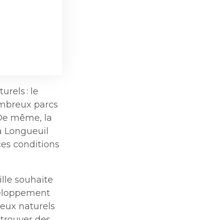
rels : le
nombreux parcs
 De même, la
à Longueuil
ces conditions
ille souhaite
veloppement
ieux naturels
 trouver des