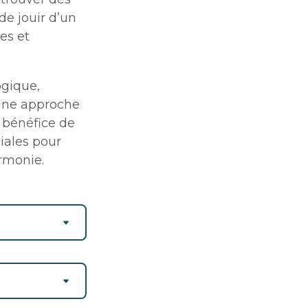
de jouir d’un
es et
ogique,
 une approche
e bénéfice de
diales pour
armonie.