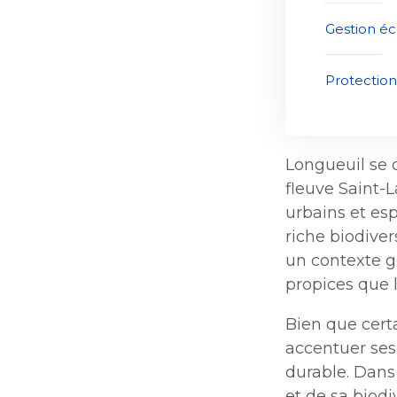
Bureau de l’éthique et de
Gestion éc
l’inspection contractuelle
Ouvre
Bureau de l’éthique et de
dans
l’inspection contractuelle
Bureau protecteur citoyen
une
Protection
Bureau protecteur citoyen
nouvelle
Centre-ville de Longueuil
fenêtre
Centre-ville de Longueuil
Cour municipale et
contravention
Longueuil se d
fleuve Saint-L
urbains et esp
riche biodive
un contexte g
propices que l
Bien que certa
accentuer ses
durable. Dans
et de sa biodi