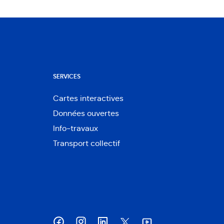
SERVICES
Cartes interactives
Ouvre
Données ouvertes
dans
Ouvre
une
Info-travaux
dans
nouvelle
une
Transport collectif
fenêtre
nouvelle
fenêtre