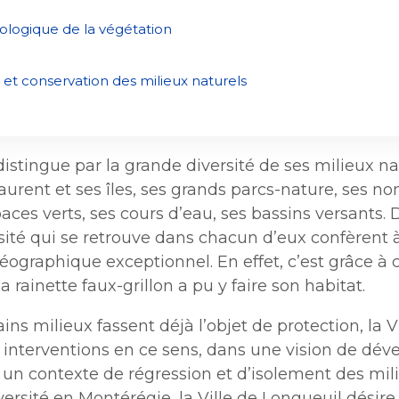
une
Politiques municipales
nouvelle
ologique de la végétation
Réclamations
fenêtre
Réclamations
Vérificatrice générale
 et conservation des milieux naturels
Vérificatrice générale
istingue par la grande diversité de ses milieux natu
aurent et ses îles, ses grands parcs-nature, ses 
aces verts, ses cours d’eau, ses bassins versants.
rsité qui se retrouve dans chacun d’eux confèrent 
éographique exceptionnel. En effet, c’est grâce à 
a rainette faux-grillon a pu y faire son habitat.
ins milieux fassent déjà l’objet de protection, la V
 interventions en ce sens, dans une vision de dé
 un contexte de régression et d’isolement des mil
versité en Montérégie, la Ville de Longueuil désire