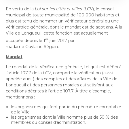
Histoire et patrimoine
Sécurité publique
Activités littéraires
Écocentres
Transition socioécologique et mobilité
En vertu de la
Loi sur les cités et villes
(
LCV
), le conseil
Écocentres
Loisir et vie communautaire
Transition socioécologique et mobilité
municipal de toute municipalité de 100 000 habitants et
Loisir et vie communautaire
Info-Travaux
Arbres, plantes et pelouse
plus est tenu de nommer un vérificateur général ou une
Info-Travaux
Vie démocratique
Activités éducatives et de
Parcs et espaces verts
Arbres, plantes et pelouse
Service de police
vérificatrice générale, dont le mandat est de sept ans. À la
Parcs et espaces verts
Matières résiduelles et collectes
Service de police
loisirs
Biodiversité et milieux naturels
Ville de Longueuil, cette fonction est actuellement
Matières résiduelles et collectes
Sports et saines habitudes de vie
Biodiversité et milieux naturels
Service sécurité incendie
er
occupée depuis le 1
juin 2017 par
Entreprises
Sports et saines habitudes de vie
Stationnements municipaux
Service sécurité incendie
Élus
Lutte aux changements climatiques
madame Guylaine Séguin.
Stationnements municipaux
Reconnaissance et soutien des organismes
Élus
Lutte aux changements climatiques
Activités sportives et plein
Sécurisation des rues locales
Reconnaissance et soutien des organismes
Voie publique
Mandat
Sécurisation des rues locales
Demande d'accès à l'information
Mobilité durable
À propos de la Ville
air
Voie publique
Bénévolat
Demande d'accès à l'information
Mobilité durable
Développement économique
Bénévolat
Ouvre
Le mandat de la Vérificatrice générale, tel qu'il est défini à
Développement économique
Instances décisionnelles
Verdissement et travaux de foresterie
l’article 107.7 de la
LCV
, comporte la vérification (aussi
Lutte à l'itinérance
dans
Instances décisionnelles
Verdissement et travaux de foresterie
Développement immobilier
Arts de la scène, spectacles
appelée audit) des comptes et des affaires de la Ville de
Lutte à l'itinérance
Ouvre
une
Développement immobilier
Actualités et publications
Participation citoyenne
Longueuil et des personnes morales qui satisfont aux
dans
Actualités et publications
nouvelle
Participation citoyenne
et festivals
Fournisseurs
conditions décrites à l’article 107.7. À titre d’exemple,
une
Fournisseurs
Administration municipale
fenêtre
Procès-verbaux
mentionnons :
Administration municipale
nouvelle
Procès-verbaux
Gestion des matières résiduelles
Gestion des matières résiduelles
Calendrier des événements
Approvisionnement
fenêtre
les organismes qui font partie du périmètre comptable
Projets particuliers
Ouvre
de la Ville;
Approvisionnement
Projets particuliers
dans
les organismes dont la Ville nomme plus de 50 % des
Bureau de l’éthique et de l’inspection
Règlements municipaux
membres du conseil d’administration.
une
contractuelle
Règlements municipaux
Ouvre