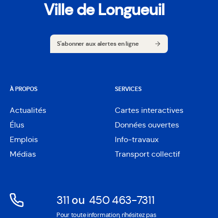
Ville de Longueuil
S'abonner aux alertes en ligne
S'abonner aux alertes en ligne
À PROPOS
SERVICES
Actualités
Cartes interactives
Ouvre
Élus
Données ouvertes
dans
Ouvre
une
Emplois
Info-travaux
dans
nouvelle
une
Médias
Transport collectif
fenêtre
nouvelle
fenêtre
311
ou
450 463-7311
Ouvre
Ouvre
Pour toute information, n'hésitez pas
dans
dans