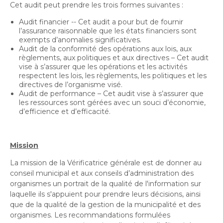
Bureau de l’éthique et de l’inspection
nouvelle
dans
Cet audit peut prendre les trois formes suivantes :
contractuelle
Bureau protecteur citoyen
fenêtre
une
Audit financier -- Cet audit a pour but de fournir
Bureau protecteur citoyen
nouvelle
l’assurance raisonnable que les états financiers sont
Centre-ville de Longueuil
exempts d’anomalies significatives.
fenêtre
Centre-ville de Longueuil
Audit de la conformité des opérations aux lois, aux
Cour municipale et contravention
règlements, aux politiques et aux directives – Cet audit
Cour municipale et contravention
vise à s’assurer que les opérations et les activités
respectent les lois, les règlements, les politiques et les
Gouvernance et saine gestion
directives de l’organisme visé.
Gouvernance et saine gestion
Audit de performance – Cet audit vise à s’assurer que
Office de participation publique de Longueuil
les ressources sont gérées avec un souci d’économie,
Ouvre
Office de participation publique de Longueuil
d’efficience et d’efficacité.
dans
Politiques municipales
une
Politiques municipales
nouvelle
Réclamations
Mission
Réclamations
fenêtre
La mission de la Vérificatrice générale est de donner au
Vérificatrice générale
Vérificatrice générale
conseil municipal et aux conseils d’administration des
organismes
un portrait de la qualité de l'information sur
laquelle ils s'appuient pour prendre leurs décisions, ainsi
que de la qualité de la gestion de la municipalité et des
organismes. Les recommandations formulées