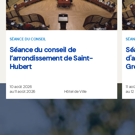
SÉANCE DU CONSEIL
SÉAN
Séance du conseil de
Sé
l’arrondissement de Saint-
d'
Hubert
Gr
10 août 2026
11 ao
au 11 août 2026
Hôtel de Ville
au 12