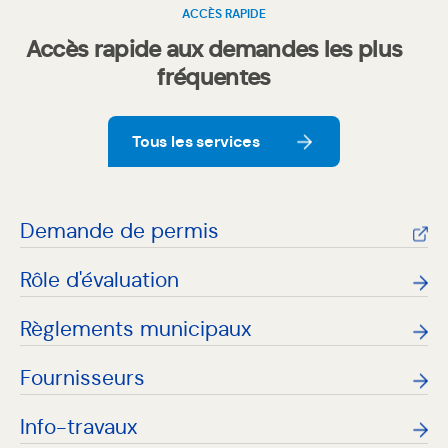
ACCÈS RAPIDE
Accès rapide aux demandes les plus
fréquentes
Tous les services
Tous les services
Demande de permis
Ouvre
dans
Rôle d'évaluation
une
nouvelle
Règlements municipaux
fenêtre
Fournisseurs
Info-travaux