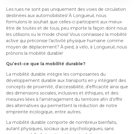
Histoire et patrimoine
Sécurité publique
Activités littéraires
Écocentres
Transition socioécologique et mobilité
Les rues ne sont pas uniquement des voies de circulation
Écocentres
Loisir et vie communautaire
Transition socioécologique et mobilité
destinées aux automobilistes! À Longueuil, nous
Loisir et vie communautaire
Info-Travaux
Arbres, plantes et pelouse
formulons le souhait que celles-ci participent aux mieux-
Info-Travaux
Vie démocratique
Activités éducatives et de
Parcs et espaces verts
Arbres, plantes et pelouse
Service de police
être de toutes et de tous, peu importe la façon dont nous
Parcs et espaces verts
Matières résiduelles et collectes
Service de police
loisirs
Biodiversité et milieux naturels
les utilisons ou le mode choisi! Vous connaissez la mobilité
Matières résiduelles et collectes
Sports et saines habitudes de vie
Biodiversité et milieux naturels
Service sécurité incendie
active qui préconise l’activité physique humaine comme
Entreprises
Sports et saines habitudes de vie
Stationnements municipaux
Service sécurité incendie
Élus
Lutte aux changements climatiques
moyen de déplacement? À pied, à vélo, à Longueuil, nous
Stationnements municipaux
Reconnaissance et soutien des organismes
Élus
Lutte aux changements climatiques
Activités sportives et plein
Sécurisation des rues locales
prônons la mobilité durable!
Reconnaissance et soutien des organismes
Voie publique
Sécurisation des rues locales
Demande d'accès à l'information
Mobilité durable
À propos de la Ville
air
Voie publique
Bénévolat
Qu’est-ce que la mobilité durable?
Demande d'accès à l'information
Mobilité durable
Développement économique
Bénévolat
Ouvre
Développement économique
Instances décisionnelles
Verdissement et travaux de foresterie
La mobilité durable intègre les composantes du
Lutte à l'itinérance
dans
Instances décisionnelles
Verdissement et travaux de foresterie
Développement immobilier
développement durable aux transports en y intégrant des
Arts de la scène, spectacles
Lutte à l'itinérance
Ouvre
une
Développement immobilier
Actualités et publications
Participation citoyenne
concepts de proximité, d’accessibilité, d’efficacité ainsi que
dans
Actualités et publications
nouvelle
Participation citoyenne
et festivals
Fournisseurs
des dimensions sociales, inclusives et éthiques, et des
une
Fournisseurs
Administration municipale
fenêtre
Procès-verbaux
mesures liées à l’aménagement du territoire afin d’offrir
Administration municipale
nouvelle
Procès-verbaux
Gestion des matières résiduelles
des alternatives qui permettent la réduction de notre
Gestion des matières résiduelles
Calendrier des événements
Approvisionnement
fenêtre
Projets particuliers
empreinte écologique, entre autres.
Ouvre
Approvisionnement
Projets particuliers
dans
La mobilité durable comporte de nombreux bienfaits,
Bureau de l’éthique et de l’inspection
Règlements municipaux
une
autant physiques, sociaux que psychologiques, sans
contractuelle
Règlements municipaux
Ouvre