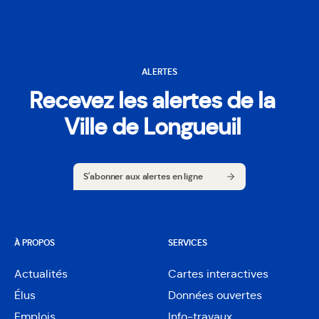
ALERTES
Recevez les alertes de la
Ville de Longueuil
S'abonner aux alertes en ligne
S'abonner aux alertes en ligne
À PROPOS
SERVICES
Actualités
Cartes interactives
Ouvre
Élus
Données ouvertes
dans
Ouvre
une
Emplois
Info-travaux