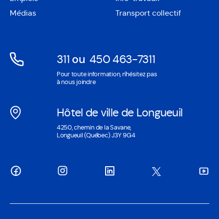
dans
nouvelle
une
Médias
Transport collectif
fenêtre
nouvelle
fenêtre
311
ou
450 463-7311
Ouvre
Ouvre
Pour toute information, n'hésitez pas
dans
dans
à nous joindre
une
une
nouvelle
nouvelle
Hôtel de ville de Longueuil
fenêtre
fenêtre
Ouvre
4250, chemin de la Savane,
dans
Longueuil (Québec) J3Y 9G4
une
nouvelle
fenêtre