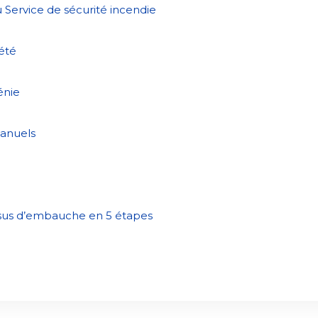
une
Politiques municipales
 Service de sécurité incendie
nouvelle
Réclamations
fenêtre
Réclamations
été
Vérificatrice générale
Vérificatrice générale
énie
anuels
sus d’embauche en 5 étapes