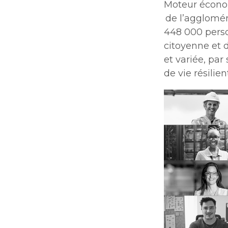
Moteur économ
de l’agglomér
448 000 perso
citoyenne et d
et variée, pa
de vie résilie