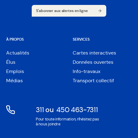
S'abonner aux alertes en ligne
S'abonner aux alertes en ligne
À PROPOS
SERVICES
Actualités
Cartes interactives
Ouvre
Élus
Données ouvertes
dans
Ouvre
une
Emplois
Info-travaux
dans
nouvelle
une
Médias
Transport collectif
fenêtre
nouvelle
fenêtre
311
ou
450 463-7311
Ouvre
Ouvre
Pour toute information, n'hésitez pas
dans
dans
à nous joindre
une
une
nouvelle
nouvelle