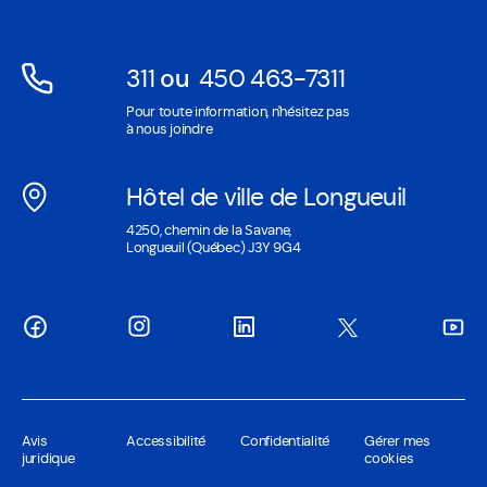
fenêtre
311
ou
450 463-7311
Ouvre
Ouvre
Pour toute information, n'hésitez pas
dans
dans
à nous joindre
une
une
nouvelle
nouvelle
Hôtel de ville de Longueuil
fenêtre
fenêtre
Ouvre
4250, chemin de la Savane,
dans
Longueuil (Québec) J3Y 9G4
une
nouvelle
fenêtre
Avis
Accessibilité
Confidentialité
Gérer mes
juridique
cookies