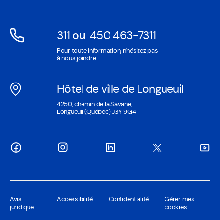
fenêtre
311
ou
450 463-7311
Ouvre
Ouvre
Pour toute information, n'hésitez pas
dans
dans
à nous joindre
une
une
nouvelle
nouvelle
Hôtel de ville de Longueuil
fenêtre
fenêtre
Ouvre
4250, chemin de la Savane,
dans
Longueuil (Québec) J3Y 9G4
une
nouvelle
fenêtre
Avis
Accessibilité
Confidentialité
Gérer mes
juridique
cookies