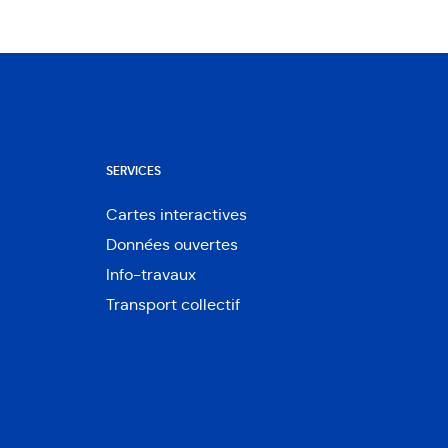
SERVICES
Cartes interactives
Ouvre
Données ouvertes
dans
Ouvre
une
Info-travaux
dans
nouvelle
une
Transport collectif
fenêtre
nouvelle
fenêtre