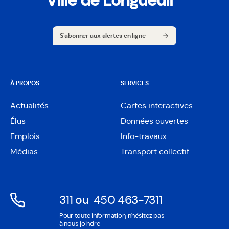
Ville de Longueuil
S'abonner aux alertes en ligne
S'abonner aux alertes en ligne
À PROPOS
SERVICES
Actualités
Cartes interactives
Ouvre
Élus
Données ouvertes
dans
Ouvre
une
Emplois
Info-travaux
dans
nouvelle
une
Médias
Transport collectif
fenêtre
nouvelle
fenêtre
311
ou
450 463-7311
Ouvre
Ouvre
Pour toute information, n'hésitez pas
dans
dans
à nous joindre