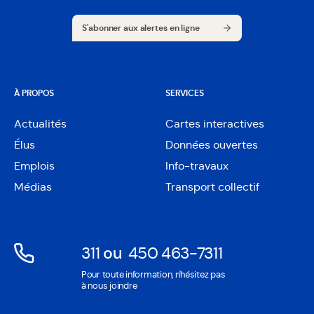
S'abonner aux alertes en ligne
S'abonner aux alertes en ligne
À PROPOS
SERVICES
Actualités
Cartes interactives
Ouvre
Élus
Données ouvertes
dans
Ouvre
une
Emplois
Info-travaux
dans
nouvelle
une
Médias
Transport collectif
fenêtre
nouvelle
fenêtre
311
ou
450 463-7311
Ouvre
Ouvre
Pour toute information, n'hésitez pas
dans
dans
à nous joindre
une
une
nouvelle
nouvelle