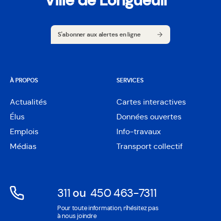
Ville de Longueuil
S'abonner aux alertes en ligne
S'abonner aux alertes en ligne
À PROPOS
SERVICES
Actualités
Cartes interactives
Ouvre
Élus
Données ouvertes
dans
Ouvre
une
Emplois
Info-travaux
dans
nouvelle
une
Médias
Transport collectif
fenêtre
nouvelle
fenêtre
311
ou
450 463-7311
Ouvre
Ouvre
Pour toute information, n'hésitez pas
dans
dans
à nous joindre