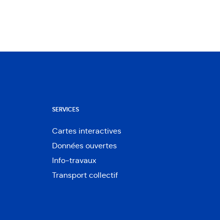
SERVICES
Cartes interactives
Ouvre
Données ouvertes
dans
Ouvre
une
Info-travaux
dans
nouvelle
une
Transport collectif
fenêtre
nouvelle
fenêtre