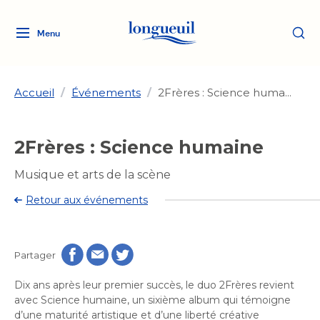
Menu
Logo
Fermer
de
la
Ville
Accueil
/
Événements
/
2Frères : Science huma...
de
Longueuil
Ma ville, ma propriété
2Frères : Science humaine
lien
vers
Loisirs et culture
Musique et arts de la scène
l'accueil
Aménagement et urbanisme
Aménagement et urbanisme
Retour aux événements
Rôle d'évaluation
Services de proximité
Quoi faire à Longueuil
Rôle d'évaluation
Arts et culture
Arts et culture
Taxes
Taxes
Partager
Bibliothèques
Transition socioécologique
Activités artistiques et
Bibliothèques
Déneigement
Dix ans après leur premier succès, le duo 2Frères revient
Déneigement
et mobilité
culturelles
Développement social
avec Science humaine, un sixième album qui témoigne
Développement social
Eau
d’une maturité artistique et d’une liberté créative
Eau
Histoire et patrimoine