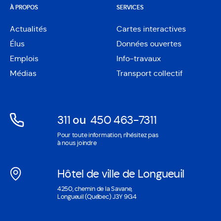
À PROPOS
SERVICES
Actualités
Cartes interactives
Ouvre
Élus
Données ouvertes
dans
Ouvre
une
Emplois
Info-travaux
dans
nouvelle
une
Médias
Transport collectif
fenêtre
nouvelle
fenêtre
311
ou
450 463-7311
Ouvre
Ouvre
Pour toute information, n'hésitez pas
dans
dans
à nous joindre
une
une
nouvelle
nouvelle
Hôtel de ville de Longueuil
fenêtre
fenêtre
Ouvre
4250, chemin de la Savane,
dans
Longueuil (Québec) J3Y 9G4
une
nouvelle