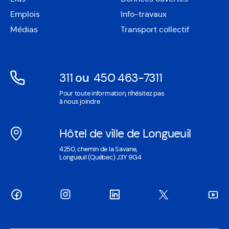
dans
Ouvre
une
Emplois
Info-travaux
dans
nouvelle
une
Médias
Transport collectif
fenêtre
nouvelle
fenêtre
311
ou
450 463-7311
Ouvre
Ouvre
Pour toute information, n'hésitez pas
dans
dans
à nous joindre
une
une
nouvelle
nouvelle
Hôtel de ville de Longueuil
fenêtre
fenêtre
Ouvre
4250, chemin de la Savane,
dans
Longueuil (Québec) J3Y 9G4
une
nouvelle
fenêtre