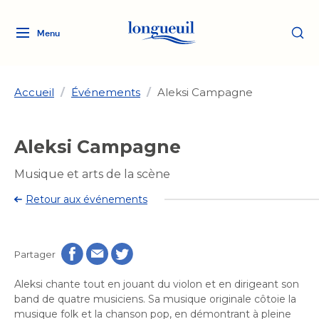
Menu
Logo
Fermer
de
la
Ville
Accueil
/
Événements
/
Aleksi Campagne
de
Longueuil
Ma ville, ma propriété
Aleksi Campagne
lien
vers
Loisirs et culture
Musique et arts de la scène
l'accueil
Aménagement et urbanisme
Aménagement et urbanisme
Retour aux événements
Rôle d'évaluation
Services de proximité
Quoi faire à Longueuil
Rôle d'évaluation
Arts et culture
Arts et culture
Taxes
Taxes
Partager
Bibliothèques
Transition socioécologique
Activités artistiques et
Bibliothèques
Déneigement
Aleksi chante tout en jouant du violon et en dirigeant son
Déneigement
et mobilité
culturelles
Développement social
band de quatre musiciens. Sa musique originale côtoie la
Développement social
Eau
musique folk et la chanson pop, en démontrant à pleine
Eau
Histoire et patrimoine