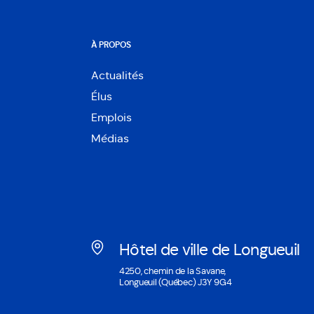
À PROPOS
Actualités
Élus
Emplois
Médias
Hôtel de ville de Longueuil
Ouvre
4250, chemin de la Savane,
dans
Longueuil (Québec) J3Y 9G4
une
nouvelle