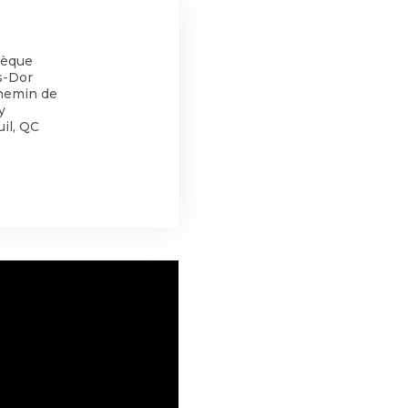
hèque
s-Dor
hemin de
y
il, QC