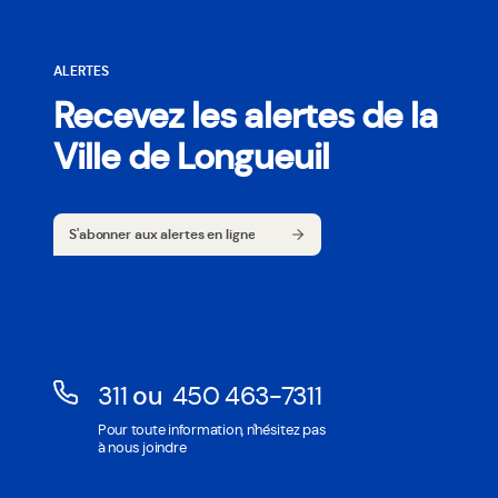
ALERTES
Recevez les alertes de la
Ville de Longueuil
S'abonner aux alertes en ligne
S'abonner aux alertes en ligne
311
ou
450 463-7311
Ouvre
Ouvre
Pour toute information, n'hésitez pas
dans
dans
à nous joindre
une
une
nouvelle
nouvelle