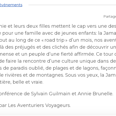
collectes
Lutte aux changements
Stationnements municip
 plein air
Bénévolat
 événements
Mobilité durable
climatiques
Stationnements municip
Lutte à l'itinérance
Mobilité durable
Voie publique
Lutte à l'itinérance
Partag
Verdissement et travaux 
Voie publique
Service sécurité incendie
foresterie
ctacles et festivals
nie et leurs deux filles mettent le cap vers une de
Sécurisation des rues loca
Verdissement et travaux 
Sécurisation des rues loca
 pour une famille avec de jeunes enfants: la Jama
foresterie
out au long de ce « road trip » d’un mois, nos aven
Participation citoyenne
nements
là des préjugés et des clichés afin de découvrir un
Procès-verbaux
Procès-verbaux
nse et un peuple d’une fierté affirmée. Ce tour de
Projets particuliers
e faire la rencontre d’une culture unique dans d
Ouvre
Fournisseurs
Projets particuliers
fenêtre
Gestion des matières
dans
 de paradis oublié, de plages et de lagons, façon
nouvelle
Règlements municipaux
résiduelles
une
Règlements municipaux
de rivières et de montagnes. Sous vos yeux, la Ja
fenêtre
Gestion des matières
nouvelle
tière, belle et vraie.
résiduelles
Cour municipale et
fenêtre
Gouvernance et saine ges
contravention
Gouvernance et saine ges
onférence de Sylvain Guilmain et Annie Brunelle.
Office de participation pu
de Longueuil
Ouvre
par Les Aventuriers Voyageurs.
Office de participation pu
dans
de Longueuil
Politiques municipales