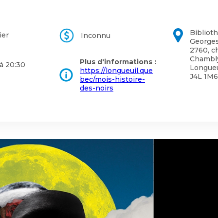
une
Politiques municipales
nouvelle
Réclamations
fenêtre
Réclamations
Bibliot
ier
Inconnu
Vérificatrice générale
George
Vérificatrice générale
2760, c
Chambl
Plus d'informations :
à 20:30
Longueu
https://longueuil.que
J4L 1M6
bec/mois-histoire-
des-noirs