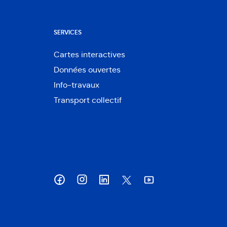
SERVICES
Cartes interactives
Ouvre
Données ouvertes
dans
Ouvre
une
Info-travaux
dans
nouvelle
une
Transport collectif
fenêtre
nouvelle
fenêtre