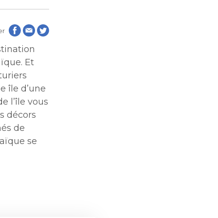
aux
aux
er
de
stination
les
de
les
ïque. Et
turiers
e île d’une
 l’île vous
es décors
nés de
maïque se
tion
tion
blique
blique