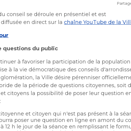
Partag
 plein air
Stationnements municipaux
Lutte à l'itinérance
Lutte aux changements clim
Voie publique
Lutte à l'itinérance
u conseil se déroule en présentiel et est
Lutte aux changements clim
Voie publique
Mobilité durable
iffusée en direct sur la
chaîne YouTube de la Vil
Service sécurité incendie
ctacles et festivals
Mobilité durable
Sécurisation des rues locale
Verdissement et travaux de
our
Sécurisation des rues locale
foresterie
Verdissement et travaux de
 questions du public
Participation citoyenne
nements
foresterie
Procès-verbaux
Procès-verbaux
tinuer à favoriser la participation de la population
Projets particuliers
ise à la vie démocratique des conseils d'arrondis
Ouvre
Projets particuliers
dans
nouvelle
dans
Fournisseurs
agglomération, la Ville désire pérenniser officiellem
Règlements municipaux
une
Fournisseurs
fenêtre
une
Règlements municipaux
ride de la période de questions citoyennes, soit d’
nouvelle
Gestion des matières résidue
nouvelle
et citoyens la possibilité de poser leur question 
Gestion des matières résidue
fenêtre
fenêtre
Cour municipale et contrave
​​
Cour municipale et contrave
Gouvernance et saine gesti
toyenne et citoyen qui n'est pas présent à la sé
Gouvernance et saine gesti
pourra poser une question en ligne en amont du co
Office de participation publi
 à 12 h le jour de la séance en remplissant le formula
Ouvre
Longueuil