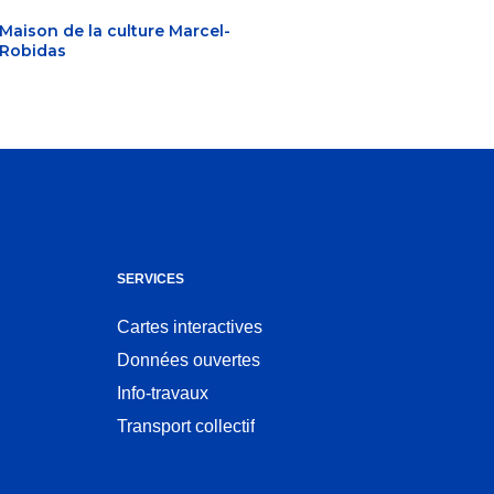
Maison de la culture Marcel-
Robidas
SERVICES
Cartes interactives
Ouvre
Données ouvertes
dans
Ouvre
une
Info-travaux
dans
nouvelle
une
Transport collectif
fenêtre
nouvelle
fenêtre