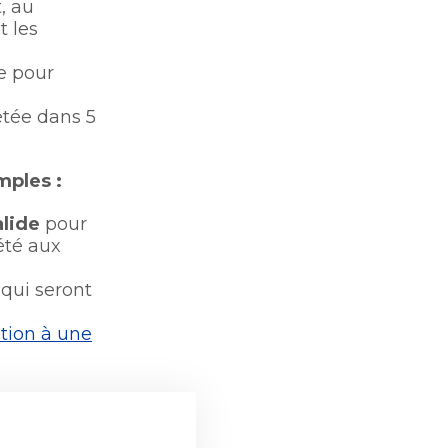
, au
que de
t les
ée pour
étée dans 5
ples :​
alide
pour
été aux
qui seront
tion à une