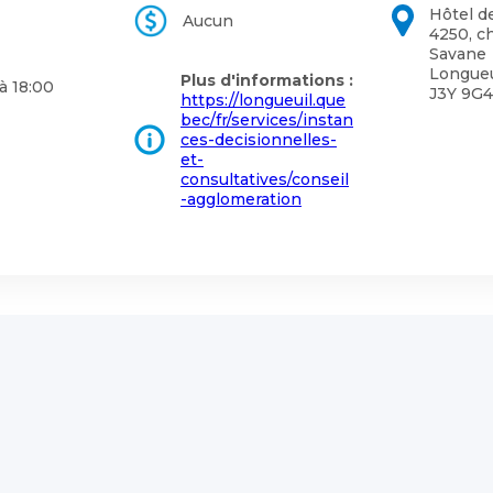
Hôtel de
Aucun
4250, c
Savane
Longueu
Plus d'informations :
à 18:00
J3Y 9G4
https://longueuil.que
bec/fr/services/instan
ces-decisionnelles-
et-
consultatives/conseil
-agglomeration