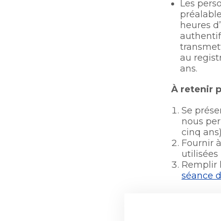
Les perso
Bureau de l’éthique et de
préalable
Ouvre
l’inspection contractuelle
heures d’
Bureau de l’éthique et de
dans
authentif
l’inspection contractuelle
Bureau protecteur citoyen
une
transmett
Bureau protecteur citoyen
nouvelle
au regist
Centre-ville de Longueuil
fenêtre
ans.​
Centre-ville de Longueuil
À retenir 
Se présen
nous per
cinq ans)
Fournir 
utilisées
Remplir 
séance d