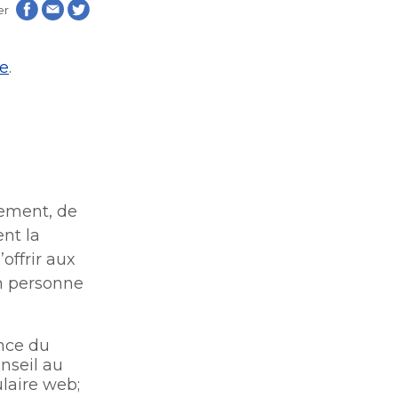
er
atiques
atiques
le
.
s
s
sement, de
ent la
offrir aux
lles
en personne
lles
ntion
ntion
on
ance du
on
nseil au
que de
ire web;​​​