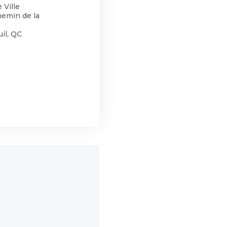
 Ville
hemin de la
il, QC