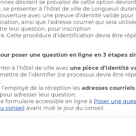
nnes désirant se prévaloir de cette option devront
Office de participation publi
dans
, se présenter à l’hôtel de ville de Longueuil duran
Longueuil
Politiques municipales
une
ouverture avec une preuve d’identité valide pour
Politiques municipales
nouvelle
ication, ainsi que l’adresse courriel qui sera utilis
Réclamations
fenêtre
re leur question, pour inscription
Réclamations
re. Cette procédure d’identification devra être rép
Vérificatrice générale
Vérificatrice générale
pour poser une question en ligne en 3 étapes sim
ter à l’hôtel de ville avec
une pièce d’identité v
mettre de l’identifier (ce processus devra être rép
​;
à l’employé de la réception les
adresses courriels
 pour adresser leur question​;
le formulaire accessible en ligne à
Poser une ques
u conseil
avant midi le jour du conseil​.