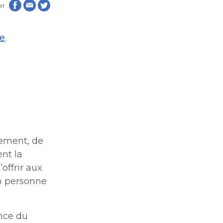
er
atiques
atiques
le
.
s
s
sement, de
lles
ent la
lles
offrir aux
ntion
ntion
en personne
on
on
que de
ance du