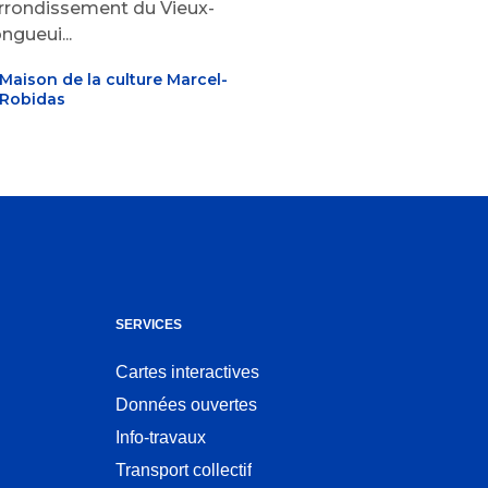
arrondissement du Vieux-
ngueui...
Maison de la culture Marcel-
Robidas
SERVICES
Cartes interactives
Ouvre
Données ouvertes
dans
Ouvre
une
Info-travaux
dans
nouvelle
une
Transport collectif
fenêtre