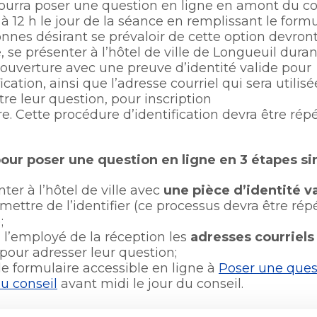
pourra poser une question en ligne en amont du co
Office de participation publi
dans
 à 12 h le jour de la séance en remplissant le formula
Longueuil
Politiques municipales
une
nnes désirant se prévaloir de cette option devront
Politiques municipales
nouvelle
, se présenter à l’hôtel de ville de Longueuil duran
Réclamations
fenêtre
ouverture avec une preuve d’identité valide pour
Réclamations
ication, ainsi que l’adresse courriel qui sera utilis
Vérificatrice générale
re leur question, pour inscription
Vérificatrice générale
re.
Cette procédure d’identification devra être rép
pour poser une question en ligne en 3 étapes sim
ter à l’hôtel de ville avec
une pièce d’identité v
mettre de l’identifier (ce processus devra être rép
​;
à l’employé de la réception les
adresses courriels
 pour adresser leur question​;
le formulaire accessible en ligne à
Poser une ques
u conseil
avant midi le jour du conseil​.