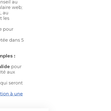
nseil au
que de
ire web;​​​
, au
t les
ée pour
étée dans 5
ples :​
alide
pour
été aux
qui seront
tion à une