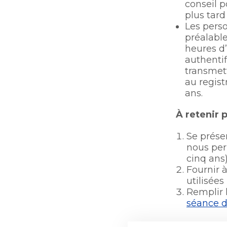
conseil 
Bureau de l’éthique et de
plus tard
Ouvre
l’inspection contractuelle
Les perso
Bureau de l’éthique et de
dans
préalable
l’inspection contractuelle
Bureau protecteur citoyen
une
heures d’
Bureau protecteur citoyen
nouvelle
authentif
Centre-ville de Longueuil
fenêtre
transmett
Centre-ville de Longueuil
au regist
ans.​
À retenir 
Se présen
nous per
cinq ans)
Fournir 
utilisées
Remplir 
séance d