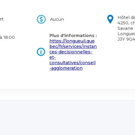
Hôtel de
et
Aucun
4250, c
Savane
Longueu
Plus d'informations :
à 18:00
J3Y 9G4
https://longueuil.que
bec/fr/services/instan
ces-decisionnelles-
et-
consultatives/conseil
-agglomeration