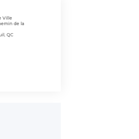
 Ville
hemin de la
il, QC