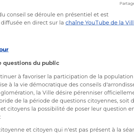
Partag
 plein air
Stationnements municipaux
Lutte à l'itinérance
Lutte aux changements clim
Voie publique
Lutte à l'itinérance
u conseil se déroule en présentiel et est
Lutte aux changements clim
Voie publique
Mobilité durable
iffusée en direct sur la
chaîne YouTube de la Vil
Service sécurité incendie
ctacles et festivals
Mobilité durable
Sécurisation des rues locale
Verdissement et travaux de
Sécurisation des rues locale
foresterie
Verdissement et travaux de
our
Participation citoyenne
nements
foresterie
Procès-verbaux
Procès-verbaux
 questions du public
Projets particuliers
Ouvre
Projets particuliers
dans
tinuer à favoriser la participation de la population
nouvelle
dans
Fournisseurs
Règlements municipaux
une
Fournisseurs
fenêtre
ise à la vie démocratique des conseils d'arrondis
une
Règlements municipaux
nouvelle
Gestion des matières résidue
agglomération, la Ville désire pérenniser officiellem
nouvelle
Gestion des matières résidue
fenêtre
fenêtre
ride de la période de questions citoyennes, soit d’
Cour municipale et contrave
Cour municipale et contrave
et citoyens la possibilité de poser leur question 
Gouvernance et saine gesti
 ​​
Gouvernance et saine gesti
Office de participation publi
toyenne et citoyen qui n'est pas présent à la sé
Ouvre
Longueuil