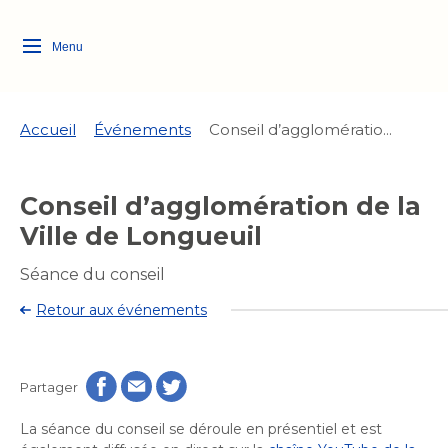
Menu
Logo
Fermer
de
la
Ville
Accueil
Événements
Conseil d’agglomératio...
de
Longueuil
Ma ville, ma propriété
Conseil d’agglomération de la
lien
vers
Ville de Longueuil
Loisirs et culture
l'accueil
Aménagement et urbanisme
Aménagement et urbanisme
Séance du conseil
Rôle d'évaluation
Quoi faire à Longueuil
Services de proximité
Retour aux événements
Rôle d'évaluation
Arts et culture
Arts et culture
Taxes
Taxes
Bibliothèques
Activités artistiques et
Transition socioécologique
Bibliothèques
Déneigement
Partager
culturelles
Déneigement
et mobilité
Développement social
Développement social
Eau
La séance du conseil se déroule en présentiel et est
Eau
Histoire et patrimoine