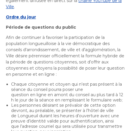
également diffusée en direct sur la
chaîne YouTube de la
Activités littéraires
Histoire et patrimoine
Sécurité publique
Écocentres
Ville
.
Transition socioécologique et mobilité
Écocentres
Loisir et vie communautaire
Transition socioécologique et mobilité
Ordre du jour
Loisir et vie communautaire
Info-Travaux
Arbres, plantes et pelouse
Activités éducatives et de
Info-Travaux
Vie démocratique
Parcs et espaces verts
Arbres, plantes et pelouse
Période de questions du public
Service de police
Parcs et espaces verts
Matières résiduelles et collectes
loisirs
Service de police
Biodiversité et milieux naturels
Matières résiduelles et collectes
Afin de continuer à favoriser la participation de la
Sports et saines habitudes de vie
Biodiversité et milieux naturels
Service sécurité incendie
Entreprises
Sports et saines habitudes de vie
population longueuilloise à la vie démocratique des
Stationnements municipaux
Service sécurité incendie
Élus
Lutte aux changements climatiques
Stationnements municipaux
conseils d'arrondissement, de ville et d'agglomération, la
Reconnaissance et soutien des organismes
Activités sportives et plein
Élus
Lutte aux changements climatiques
Sécurisation des rues locales
Reconnaissance et soutien des organismes
Ville désire pérenniser officiellement la formule hybride de
Voie publique
Sécurisation des rues locales
Demande d'accès à l'information
Mobilité durable
air
À propos de la Ville
Voie publique
la période de questions citoyennes, soit d’offrir aux
Bénévolat
Demande d'accès à l'information
Mobilité durable
Développement économique
Ouvre
citoyennes et citoyens la possibilité de poser leur question
Bénévolat
Développement économique
Instances décisionnelles
Verdissement et travaux de foresterie
en personne et en ligne
: ​​
dans
Lutte à l'itinérance
Instances décisionnelles
Verdissement et travaux de foresterie
Développement immobilier
Arts de la scène, spectacles
Ouvre
Lutte à l'itinérance
une
Développement immobilier
Actualités et publications
Participation citoyenne
Chaque citoyenne et citoyen qui n'est pas présent à la
dans
nouvelle
et festivals
Actualités et publications
Participation citoyenne
séance du conseil pourra poser une
Fournisseurs
une
question en ligne en amont du conseil au plus tard à 12
Fournisseurs
fenêtre
Administration municipale
Procès-verbaux
h le jour de la séance en remplissant le formulaire web;​​​
nouvelle
Administration municipale
Procès-verbaux
Gestion des matières résiduelles
Les personnes désirant se prévaloir de cette option
Calendrier des événements
Gestion des matières résiduelles
fenêtre
Approvisionnement
Projets particuliers
devront, au préalable, se présenter à l’hôtel de ville
Ouvre
Approvisionnement
Projets particuliers
de Longueuil durant les heures d’ouverture avec une
dans
preuve d’identité valide pour authentification, ainsi
Bureau de l’éthique et de l’inspection
Règlements municipaux
une
que l’adresse courriel qui sera utilisée pour transmettre
Ouvre
contractuelle
Règlements municipaux