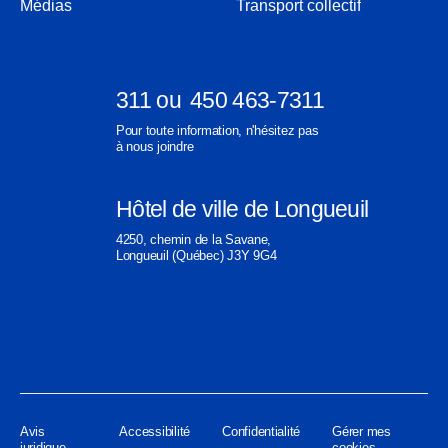
une
Médias
Transport collectif
fenêtre
nouvelle
fenêtre
311
ou
450 463-7311
Ouvre
Ouvre
Pour toute information, n'hésitez pas
dans
dans
à nous joindre
une
une
nouvelle
nouvelle
Hôtel de ville de Longueuil
fenêtre
fenêtre
Ouvre
4250, chemin de la Savane,
dans
Longueuil (Québec) J3Y 9G4
une
nouvelle
fenêtre
Avis
Accessibilité
Confidentialité
Gérer mes
juridique
cookies