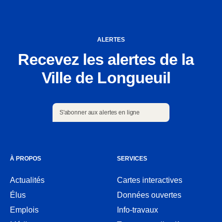
ALERTES
Recevez les alertes de la
Ville de Longueuil
S'abonner aux alertes en ligne
S'abonner aux alertes en ligne
À PROPOS
SERVICES
Actualités
Cartes interactives
Ouvre
Élus
Données ouvertes
dans
Ouvre
une
Emplois
Info-travaux
dans
nouvelle