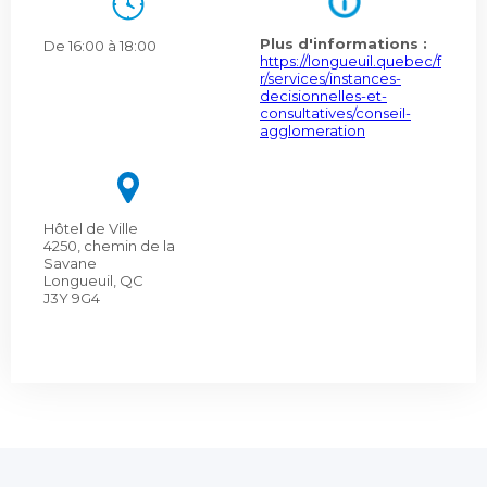
Plus d'informations :
De 16:00 à 18:00
https://longueuil.quebec/f
r/services/instances-
decisionnelles-et-
consultatives/conseil-
agglomeration
Hôtel de Ville
4250, chemin de la
Savane
Longueuil, QC
J3Y 9G4