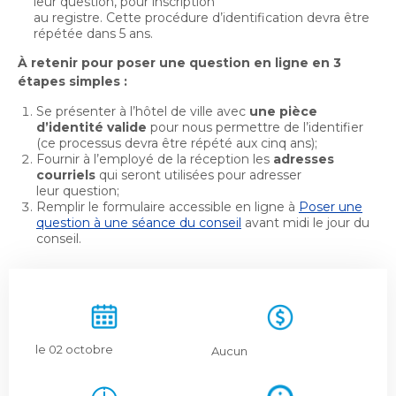
leur question, pour inscription
Bureau de l’éthique et de l’inspection
nouvelle
dans
au registre.
Cette procédure d’identification devra être
contractuelle
Bureau protecteur citoyen
fenêtre
une
répétée dans 5 ans.​
Bureau protecteur citoyen
nouvelle
À retenir pour poser une question en ligne en 3
Centre-ville de Longueuil
fenêtre
Centre-ville de Longueuil
étapes simples :​
Cour municipale et contravention
Se présenter à l’hôtel de ville avec
une pièce
Cour municipale et contravention
d’identité valide
pour nous permettre de l’identifier
Gouvernance et saine gestion
(ce processus devra être répété aux cinq ans)​;
Gouvernance et saine gestion
Fournir à l’employé de la réception les
adresses
courriels
qui seront utilisées pour adresser
Office de participation publique de Longueuil
Ouvre
leur question​;
Office de participation publique de Longueuil
Remplir le formulaire accessible en ligne à
dans
Poser une
Politiques municipales
question à une séance du conseil
avant midi le jour du
une
Politiques municipales
conseil​.
nouvelle
Réclamations
Réclamations
fenêtre
Vérificatrice générale
Vérificatrice générale
le 02 octobre
Aucun