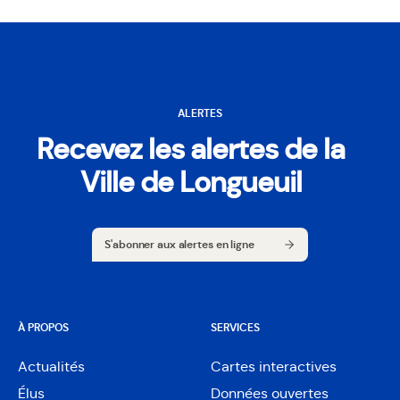
ALERTES
Recevez les alertes de la
Ville de Longueuil
S'abonner aux alertes en ligne
S'abonner aux alertes en ligne
À PROPOS
SERVICES
Actualités
Cartes interactives
Ouvre
Élus
Données ouvertes
dans