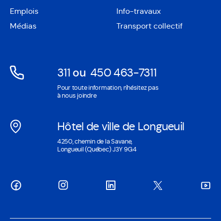
Ouvre
une
Emplois
Info-travaux
dans
nouvelle
une
Médias
Transport collectif
fenêtre
nouvelle
fenêtre
311
ou
450 463-7311
Ouvre
Ouvre
Pour toute information, n'hésitez pas
dans
dans
à nous joindre
une
une
nouvelle
nouvelle
Hôtel de ville de Longueuil
fenêtre
fenêtre
Ouvre
4250, chemin de la Savane,
dans
Longueuil (Québec) J3Y 9G4
une
nouvelle
fenêtre