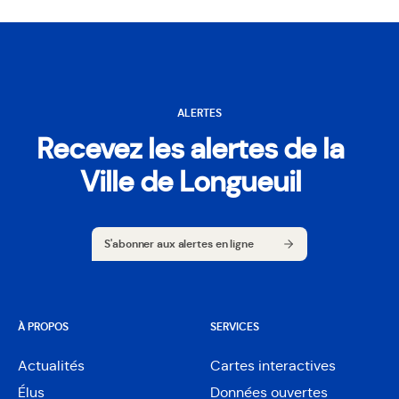
ALERTES
Recevez les alertes de la
Ville de Longueuil
S'abonner aux alertes en ligne
S'abonner aux alertes en ligne
À PROPOS
SERVICES
Actualités
Cartes interactives
Ouvre
Élus
Données ouvertes
dans