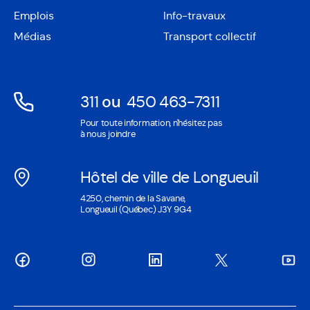
Ouvre
une
Emplois
Info-travaux
dans
nouvelle
une
Médias
Transport collectif
fenêtre
nouvelle
fenêtre
311
ou
450 463-7311
Ouvre
Ouvre
Pour toute information, n'hésitez pas
dans
dans
à nous joindre
une
une
nouvelle
nouvelle
Hôtel de ville de Longueuil
fenêtre
fenêtre
Ouvre
4250, chemin de la Savane,
dans
Longueuil (Québec) J3Y 9G4
une
nouvelle
fenêtre