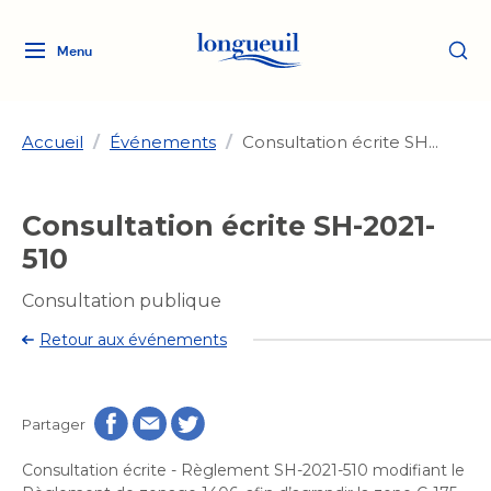
Menu
Logo
Fermer
de
la
Ville
Accueil
/
Événements
/
Consultation écrite SH...
de
Longueuil
Ma ville, ma propriété
Consultation écrite SH-2021-
lien
vers
510
Loisirs et culture
l'accueil
Aménagement et urbanisme
Aménagement et urbanisme
Consultation publique
Rôle d'évaluation
Services de proximité
Quoi faire à Longueuil
Retour aux événements
Rôle d'évaluation
Arts et culture
Arts et culture
Taxes
Taxes
Bibliothèques
Transition socioécologique
Activités artistiques et
Bibliothèques
Déneigement
Partager
Déneigement
et mobilité
culturelles
Développement social
Développement social
Eau
Consultation écrite - Règlement SH-2021-510 modifiant le
Eau
Histoire et patrimoine