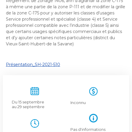
Règlement de zonage 1406, afin d’agrandir la zone C-175
Histoire et patrimoine
Sécurité publique
Activités littéraires
Écocentres
à même une partie de la zone P-111 et de modifier la grille
Transition socioécologique et mobilité
Écocentres
Loisir et vie communautaire
de la zone C-175 pour y autoriser les classes d’usages
Transition socioécologique et mobilité
Loisir et vie communautaire
Info-Travaux
Service professionnel et spécialisé (classe 4) et Service
Arbres, plantes et pelouse
Info-Travaux
Vie démocratique
Activités éducatives et de
Parcs et espaces verts
professionnel compatible avec l’industrie (classe 5) ainsi
Arbres, plantes et pelouse
Service de police
Parcs et espaces verts
Matières résiduelles et collectes
que certains usages spécifiques commerciaux et publics
Service de police
loisirs
Biodiversité et milieux naturels
Matières résiduelles et collectes
Sports et saines habitudes de vie
et d’y ajouter certaines notes particulières (district du
Biodiversité et milieux naturels
Service sécurité incendie
Entreprises
Sports et saines habitudes de vie
Stationnements municipaux
Vieux-Saint-Hubert-de la Savane)
Service sécurité incendie
Élus
Lutte aux changements climatiques
Stationnements municipaux
Reconnaissance et soutien des organismes
Élus
Lutte aux changements climatiques
Activités sportives et plein
Sécurisation des rues locales
Reconnaissance et soutien des organismes
Voie publique
Sécurisation des rues locales
Demande d'accès à l'information
Mobilité durable
À propos de la Ville
air
Voie publique
Bénévolat
Demande d'accès à l'information
Présentation_SH-2021-510
Mobilité durable
Développement économique
Bénévolat
Ouvre
Développement économique
Instances décisionnelles
Verdissement et travaux de foresterie
Lutte à l'itinérance
dans
Instances décisionnelles
Verdissement et travaux de foresterie
Développement immobilier
Arts de la scène, spectacles
Lutte à l'itinérance
Ouvre
une
Développement immobilier
Actualités et publications
Participation citoyenne
dans
Actualités et publications
nouvelle
Participation citoyenne
et festivals
Fournisseurs
une
Fournisseurs
Administration municipale
fenêtre
Procès-verbaux
Administration municipale
nouvelle
Procès-verbaux
Du 15 septembre
Gestion des matières résiduelles
Inconnu
au 29 septembre
Gestion des matières résiduelles
Calendrier des événements
Approvisionnement
fenêtre
Projets particuliers
Ouvre
Approvisionnement
Projets particuliers
dans
Bureau de l’éthique et de l’inspection
Règlements municipaux
une
contractuelle
Règlements municipaux
Ouvre
Pas d'informations