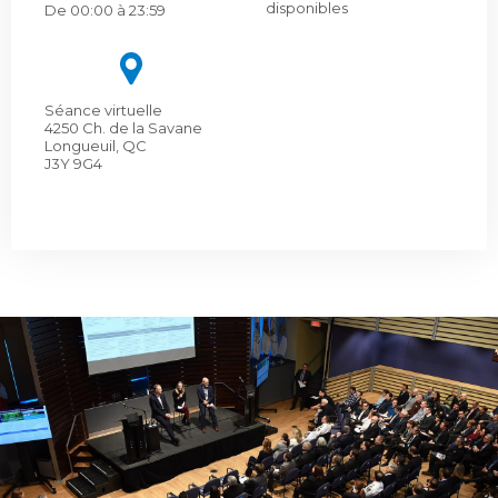
Bureau de l’éthique et de l’inspection
nouvelle
disponibles
dans
De 00:00 à 23:59
contractuelle
Bureau protecteur citoyen
fenêtre
une
Bureau protecteur citoyen
nouvelle
Centre-ville de Longueuil
fenêtre
Centre-ville de Longueuil
Séance virtuelle
Cour municipale et contravention
4250 Ch. de la Savane
Longueuil, QC
Cour municipale et contravention
J3Y 9G4
Gouvernance et saine gestion
Gouvernance et saine gestion
Office de participation publique de Longueuil
Ouvre
Office de participation publique de Longueuil
dans
Politiques municipales
une
Politiques municipales
nouvelle
Réclamations
Réclamations
fenêtre
Vérificatrice générale
Vérificatrice générale