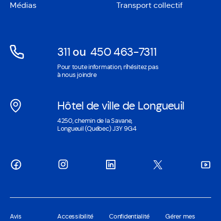
nouvelle
une
Médias
Transport collectif
fenêtre
nouvelle
fenêtre
311
ou
450 463-7311
Ouvre
Ouvre
Pour toute information, n'hésitez pas
dans
dans
à nous joindre
une
une
nouvelle
nouvelle
Hôtel de ville de Longueuil
fenêtre
fenêtre
Ouvre
4250, chemin de la Savane,
dans
Longueuil (Québec) J3Y 9G4
une
nouvelle
fenêtre
Avis
Accessibilité
Confidentialité
Gérer mes