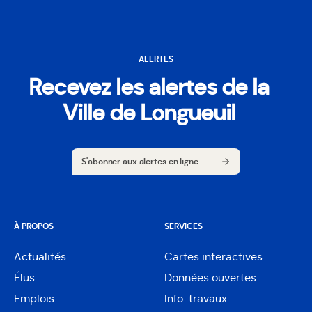
ALERTES
Recevez les alertes de la
Ville de Longueuil
S'abonner aux alertes en ligne
S'abonner aux alertes en ligne
À PROPOS
SERVICES
Actualités
Cartes interactives
Ouvre
Élus
Données ouvertes
dans
Ouvre
une
Emplois
Info-travaux
dans