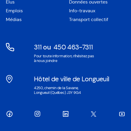
Élus
Données ouvertes
dans
Ouvre
une
Emplois
Info-travaux
dans
nouvelle
une
Médias
Transport collectif
fenêtre
nouvelle
fenêtre
311
ou
450 463-7311
Ouvre
Ouvre
Pour toute information, n'hésitez pas
dans
dans
à nous joindre
une
une
nouvelle
nouvelle
Hôtel de ville de Longueuil
fenêtre
fenêtre
Ouvre
4250, chemin de la Savane,
dans
Longueuil (Québec) J3Y 9G4
une
nouvelle
fenêtre