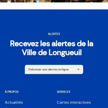
ALERTES
Recevez les alertes de la
Ville de Longueuil
S'abonner aux alertes en ligne
S'abonner aux alertes en ligne
À PROPOS
SERVICES
Actualités
Cartes interactives
Ouvre