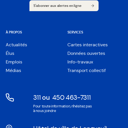
S'abonner aux alertes en ligne
S'abonner aux alertes en ligne
À PROPOS
SERVICES
Actualités
Cartes interactives
Ouvre
Élus
Données ouvertes
dans
Ouvre
une
Emplois
Info-travaux
dans
nouvelle
une
Médias
Transport collectif
fenêtre
nouvelle
fenêtre
311
ou
450 463-7311
Ouvre
Ouvre
Pour toute information, n'hésitez pas
dans
dans
à nous joindre
une
une
nouvelle
nouvelle
fenêtre
fenêtre