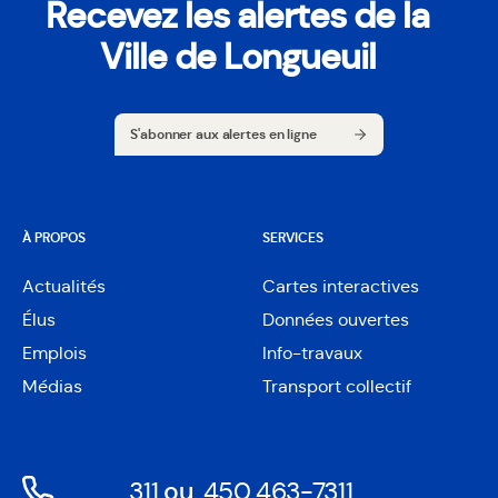
Recevez les alertes de la
Ville de Longueuil
S'abonner aux alertes en ligne
S'abonner aux alertes en ligne
À PROPOS
SERVICES
Actualités
Cartes interactives
Ouvre
Élus
Données ouvertes
dans
Ouvre
une
Emplois
Info-travaux
dans
nouvelle
une
Médias
Transport collectif
fenêtre
nouvelle
fenêtre
311
ou
450 463-7311