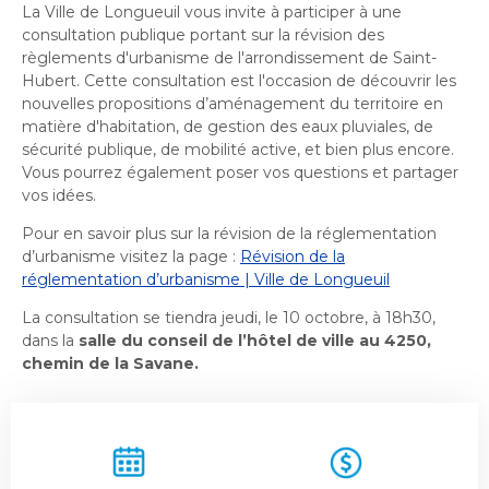
La Ville de Longueuil vous invite à participer à une
Histoire et patrimoine
Sécurité publique
Activités littéraires
Écocentres
Transition socioécologique et mobilité
consultation publique portant sur la révision des
Écocentres
Loisir et vie communautaire
Transition socioécologique et mobilité
règlements d'urbanisme de l'arrondissement de Saint-
Loisir et vie communautaire
Info-Travaux
Arbres, plantes et pelouse
Hubert. Cette consultation est l'occasion de découvrir les
Info-Travaux
Vie démocratique
Activités éducatives et de
Parcs et espaces verts
Arbres, plantes et pelouse
Service de police
nouvelles propositions d’aménagement du territoire en
Parcs et espaces verts
Matières résiduelles et collectes
Service de police
loisirs
Biodiversité et milieux naturels
matière d'habitation, de gestion des eaux pluviales, de
Matières résiduelles et collectes
Sports et saines habitudes de vie
Biodiversité et milieux naturels
Service sécurité incendie
sécurité publique, de mobilité active, et bien plus encore.
Entreprises
Sports et saines habitudes de vie
Stationnements municipaux
Service sécurité incendie
Élus
Lutte aux changements climatiques
Vous pourrez également poser vos questions et partager
Stationnements municipaux
Reconnaissance et soutien des organismes
Élus
Lutte aux changements climatiques
Activités sportives et plein
Sécurisation des rues locales
vos idées.
Reconnaissance et soutien des organismes
Voie publique
Sécurisation des rues locales
Demande d'accès à l'information
Mobilité durable
À propos de la Ville
air
Voie publique
Bénévolat
Pour en savoir plus sur la révision de la réglementation
Demande d'accès à l'information
Mobilité durable
Développement économique
Bénévolat
Ouvre
d’urbanisme visitez la page :
Révision de la
Développement économique
Instances décisionnelles
Verdissement et travaux de foresterie
Lutte à l'itinérance
dans
réglementation d’urbanisme | Ville de Longueuil
Instances décisionnelles
Verdissement et travaux de foresterie
Développement immobilier
Arts de la scène, spectacles
Lutte à l'itinérance
Ouvre
une
Développement immobilier
Actualités et publications
Participation citoyenne
La consultation se tiendra jeudi, le 10 octobre, à 18h30,
dans
Actualités et publications
nouvelle
Participation citoyenne
et festivals
Fournisseurs
dans la
salle du conseil de l’hôtel de ville au 4250,
une
Fournisseurs
Administration municipale
fenêtre
Procès-verbaux
chemin de la Savane.
Administration municipale
nouvelle
Procès-verbaux
Gestion des matières résiduelles
Gestion des matières résiduelles
Calendrier des événements
Approvisionnement
fenêtre
Projets particuliers
Ouvre
Approvisionnement
Projets particuliers
dans
Bureau de l’éthique et de l’inspection
Règlements municipaux
une
contractuelle
Règlements municipaux
Ouvre