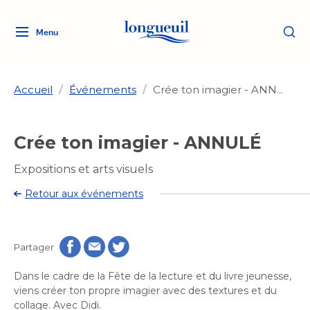
Menu
Logo
Fermer
de
la
Ville
Accueil
/
Événements
/
Crée ton imagier - ANN...
de
Longueuil
Ma ville, ma propriété
Crée ton imagier - ANNULÉ
lien
vers
Loisirs et culture
Expositions et arts visuels
l'accueil
Aménagement et urbanisme
Aménagement et urbanisme
Retour aux événements
Rôle d'évaluation
Services de proximité
Quoi faire à Longueuil
Rôle d'évaluation
Arts et culture
Arts et culture
Taxes
Taxes
Partager
Bibliothèques
Transition socioécologique
Activités artistiques et
Bibliothèques
Déneigement
Dans le cadre de la Fête de la lecture et du livre jeunesse,
Déneigement
et mobilité
culturelles
Développement social
viens créer ton propre imagier avec des textures et du
Développement social
Eau
collage. Avec Didi.
Eau
Histoire et patrimoine