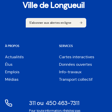
Ville de Longueuil
S'abonner aux alertes en ligne
S'abonner aux alertes en ligne
À PROPOS
SERVICES
Actualités
Cartes interactives
Ouvre
Élus
Données ouvertes
dans
Ouvre
une
Emplois
Info-travaux
dans
nouvelle
une
Médias
Transport collectif
fenêtre
nouvelle
fenêtre
311
ou
450 463-7311
Ouvre
Ouvre
Pour toute information, n'hésitez pas
dans
dans