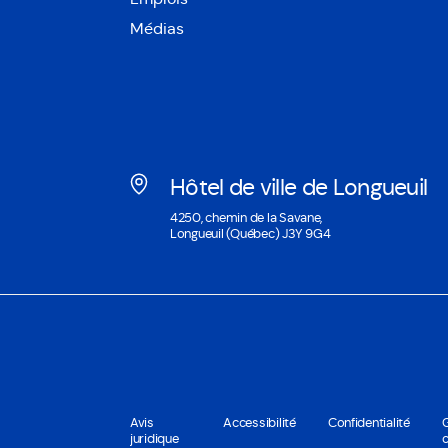
Médias
Hôtel de ville de Longueuil
Ouvre
4250, chemin de la Savane,
dans
Longueuil (Québec) J3Y 9G4
une
nouvelle
fenêtre
Avis
Accessibilité
Confidentialité
juridique