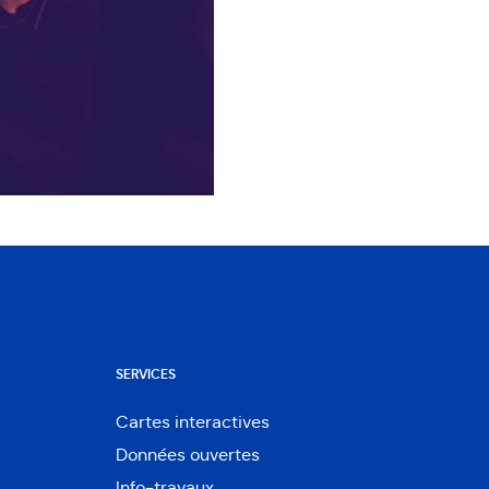
SERVICES
Cartes interactives
Ouvre
Données ouvertes
dans
Ouvre
une
Info-travaux