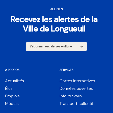
ALERTES
Recevez les alertes de la
Ville de Longueuil
S'abonner aux alertes en ligne
S'abonner aux alertes en ligne
À PROPOS
SERVICES
Actualités
Cartes interactives
Ouvre
Élus
Données ouvertes
dans
Ouvre
une
Emplois
Info-travaux
dans
nouvelle
une
Médias
Transport collectif
fenêtre
nouvelle