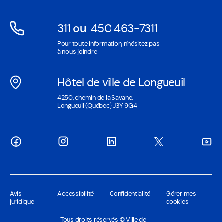
fenêtre
311
ou
450 463-7311
Ouvre
Ouvre
Pour toute information, n'hésitez pas
dans
dans
à nous joindre
une
une
nouvelle
nouvelle
Hôtel de ville de Longueuil
fenêtre
fenêtre
Ouvre
4250, chemin de la Savane,
dans
Longueuil (Québec) J3Y 9G4
une
nouvelle
fenêtre
Avis
Accessibilité
Confidentialité
Gérer mes
juridique
cookies
Tous droits réservés © Ville de