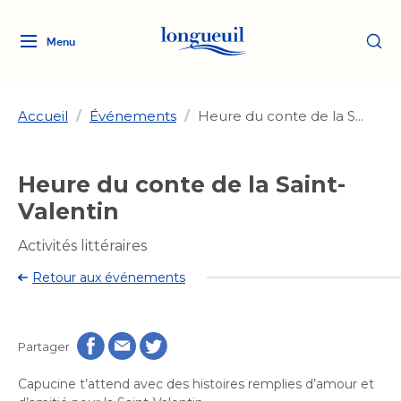
Menu
Logo
Fermer
de
la
Ville
Accueil
/
Événements
/
Heure du conte de la S...
de
Longueuil
Ma ville, ma propriété
Heure du conte de la Saint-
lien
vers
Valentin
Loisirs et culture
l'accueil
Aménagement et urbanisme
Aménagement et urbanisme
Activités littéraires
Rôle d'évaluation
Services de proximité
Quoi faire à Longueuil
Retour aux événements
Rôle d'évaluation
Arts et culture
Arts et culture
Taxes
Taxes
Bibliothèques
Transition socioécologique
Activités artistiques et
Bibliothèques
Déneigement
Partager
Déneigement
et mobilité
culturelles
Développement social
Développement social
Eau
Capucine t’attend avec des histoires remplies d’amour et
Eau
Histoire et patrimoine