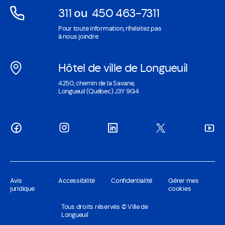
311
ou
450 463-7311
Ouvre
Ouvre
Pour toute information, n'hésitez pas
dans
dans
à nous joindre
une
une
nouvelle
nouvelle
Hôtel de ville de Longueuil
fenêtre
fenêtre
Ouvre
4250, chemin de la Savane,
dans
Longueuil (Québec) J3Y 9G4
une
nouvelle
fenêtre
Avis
Accessibilité
Confidentialité
Gérer mes
juridique
cookies
Tous droits réservés © Ville de
Longueuil