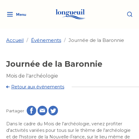
Menu
Logo
Fermer
de
la
Ville
Accueil
/
Événements
/
Journée de la Baronnie
de
Longueuil
Ma ville, ma propriété
Journée de la Baronnie
lien
vers
Loisirs et culture
Mois de l'archéologie
l'accueil
Aménagement et urbanisme
Aménagement et urbanisme
Retour aux événements
Rôle d'évaluation
Services de proximité
Quoi faire à Longueuil
Rôle d'évaluation
Arts et culture
Arts et culture
Taxes
Taxes
Partager
Bibliothèques
Transition socioécologique
Activités artistiques et
Bibliothèques
Déneigement
Dans le cadre du Mois de l'archéologie, venez profiter
Déneigement
et mobilité
culturelles
Développement social
d'activités variées pour tous sur le thème de l'archéologie
Développement social
Eau
et de l'histoire de la Nouvelle-France, sur le lieu même de
Eau
Histoire et patrimoine