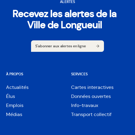
ALERTES
Recevez les alertes de la
Ville de Longueuil
S'abonner aux alertes en ligne
S'abonner aux alertes en ligne
À PROPOS
SERVICES
Actualités
Cartes interactives
Ouvre
Élus
Données ouvertes
dans
Ouvre
une
Emplois
Info-travaux
dans
nouvelle
une
Médias
Transport collectif
fenêtre
nouvelle
fenêtre