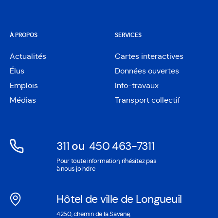
À PROPOS
SERVICES
Actualités
Cartes interactives
Ouvre
Élus
Données ouvertes
dans
Ouvre
une
Emplois
Info-travaux
dans
nouvelle
une
Médias
Transport collectif
fenêtre
nouvelle
fenêtre
311
ou
450 463-7311
Ouvre
Ouvre
Pour toute information, n'hésitez pas
dans
dans
à nous joindre
une
une
nouvelle
nouvelle
Hôtel de ville de Longueuil
fenêtre
fenêtre
Ouvre
4250, chemin de la Savane,
dans