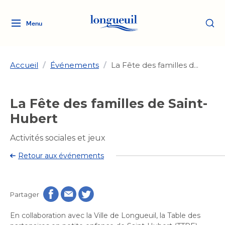
Menu
Logo
Fermer
de
la
Ville
Accueil
/
Événements
/
La Fête des familles d...
de
Longueuil
Ma ville, ma propriété
La Fête des familles de Saint-
lien
vers
Hubert
Loisirs et culture
l'accueil
Aménagement et urbanisme
Aménagement et urbanisme
Activités sociales et jeux
Rôle d'évaluation
Services de proximité
Quoi faire à Longueuil
Retour aux événements
Rôle d'évaluation
Arts et culture
Arts et culture
Taxes
Taxes
Bibliothèques
Transition socioécologique
Activités artistiques et
Bibliothèques
Déneigement
Partager
Déneigement
et mobilité
culturelles
Développement social
Développement social
Eau
En collaboration avec la Ville de Longueuil, la Table des
Eau
Histoire et patrimoine