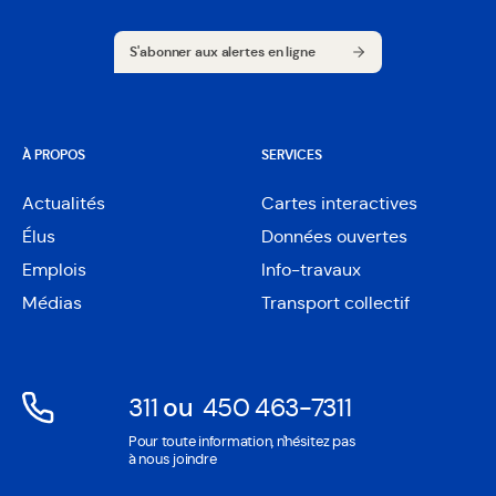
S'abonner aux alertes en ligne
S'abonner aux alertes en ligne
À PROPOS
SERVICES
Actualités
Cartes interactives
Ouvre
Élus
Données ouvertes
dans
Ouvre
une
Emplois
Info-travaux
dans
nouvelle
une
Médias
Transport collectif
fenêtre
nouvelle
fenêtre
311
ou
450 463-7311
Ouvre
Ouvre
Pour toute information, n'hésitez pas
dans
dans
à nous joindre
une
une