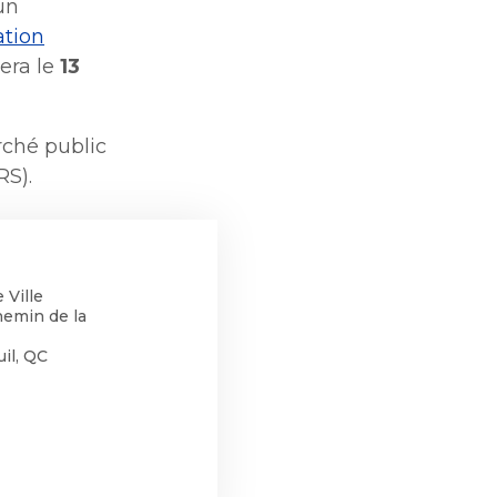
un
ation
era le
13
arché public
RS).
 Ville
hemin de la
il, QC