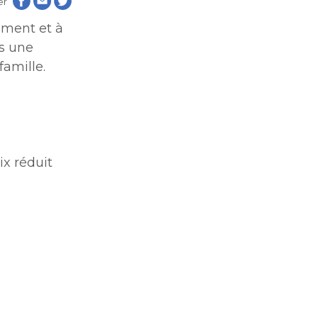
er
aux
aux
ement et à
rs une
de
 famille.
les
de
les
ix réduit
tion
tion
blique
blique