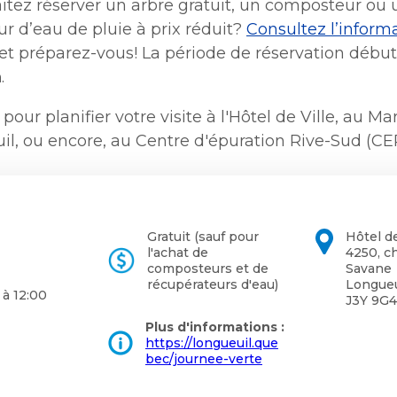
une
itez réserver un arbre gratuit, un composteur ou 
Politiques municipales
nouvelle
r d’eau de pluie à prix réduit?
Consultez l’inform
Réclamations
fenêtre
Réclamations
et préparez-vous! La période de réservation début
Vérificatrice générale
h
.
Vérificatrice générale
 pour planifier votre visite à l'Hôtel de Ville, au M
l, ou encore, au Centre d'épuration Rive-Sud (CE
Gratuit (sauf pour
Hôtel de
l'achat de
4250, c
composteurs et de
Savane
récupérateurs d'eau)
Longueu
 à 12:00
J3Y 9G4
Plus d'informations :
https://longueuil.que
bec/journee-verte