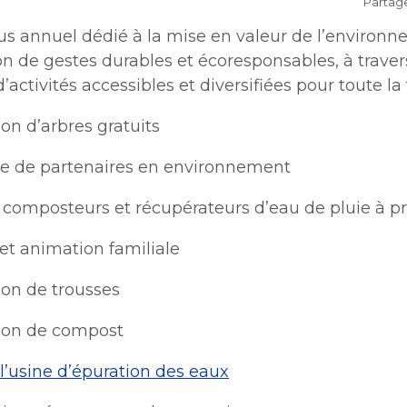
Partag
collectes
Lutte aux changements
Stationnements municip
 plein air
Bénévolat
Mobilité durable
climatiques
Stationnements municip
s annuel dédié à la mise en valeur de l’environn
Lutte à l'itinérance
Mobilité durable
Voie publique
Lutte à l'itinérance
n de gestes durables et écoresponsables, à trave
Verdissement et travaux 
Voie publique
Service sécurité incendie
foresterie
ctacles et festivals
’activités accessibles et diversifiées pour toute la
Sécurisation des rues loca
Verdissement et travaux 
Sécurisation des rues loca
foresterie
ion d’arbres gratuits
Participation citoyenne
nements
e de partenaires en environnement
Procès-verbaux
Procès-verbaux
Projets particuliers
 composteurs et récupérateurs d’eau de pluie à pr
Ouvre
Fournisseurs
Projets particuliers
fenêtre
Gestion des matières
dans
nouvelle
Règlements municipaux
 et animation familiale
résiduelles
une
Règlements municipaux
fenêtre
Gestion des matières
nouvelle
résiduelles
ion de trousses
Cour municipale et
fenêtre
Gouvernance et saine ges
contravention
Gouvernance et saine ges
tion de compost
Office de participation pu
de Longueuil
Ouvre
 l’usine d’épuration des eaux
Office de participation pu
dans
de Longueuil
Politiques municipales