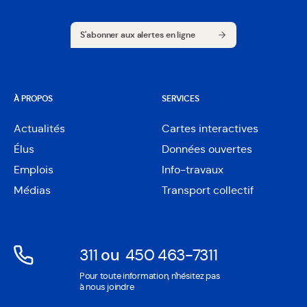
S'abonner aux alertes en ligne
S'abonner aux alertes en ligne
À PROPOS
SERVICES
Actualités
Cartes interactives
Ouvre
Élus
Données ouvertes
dans
Ouvre
une
Emplois
Info-travaux
dans
nouvelle
une
Médias
Transport collectif
fenêtre
nouvelle
fenêtre
311
ou
450 463-7311
Ouvre
Ouvre
Pour toute information, n'hésitez pas
dans
dans
à nous joindre
une
une