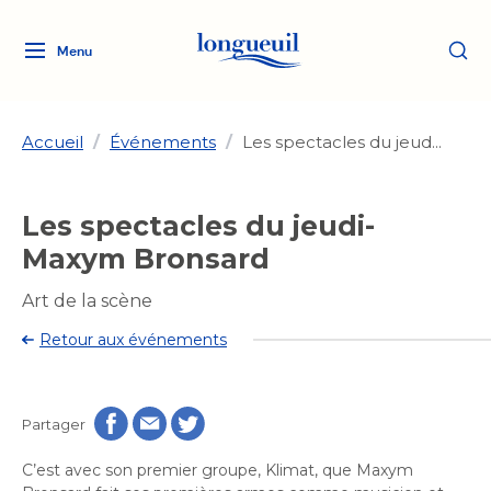
Menu
Logo
Fermer
de
la
Ville
Accueil
/
Événements
/
Les spectacles du jeud...
de
Longueuil
Ma ville, ma propriété
Les spectacles du jeudi-
lien
vers
Maxym Bronsard
Loisirs et culture
l'accueil
Aménagement et urbanisme
Aménagement et urbanisme
Art de la scène
Rôle d'évaluation
Services de proximité
Quoi faire à Longueuil
Retour aux événements
Rôle d'évaluation
Arts et culture
Arts et culture
Taxes
Taxes
Bibliothèques
Transition socioécologique
Activités artistiques et
Bibliothèques
Déneigement
Partager
Déneigement
et mobilité
culturelles
Développement social
Développement social
Eau
C’est avec son premier groupe, Klimat, que Maxym
Eau
Histoire et patrimoine