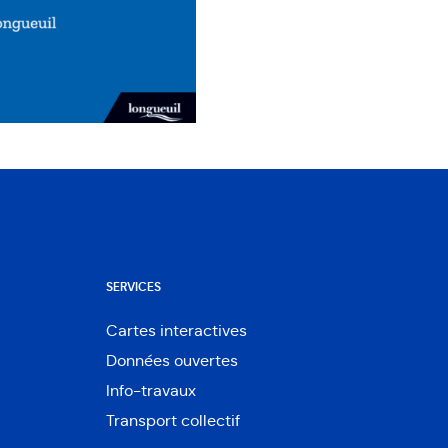
SERVICES
Cartes interactives
Ouvre
Données ouvertes
dans
Ouvre
une
Info-travaux
dans
nouvelle
une
Transport collectif
fenêtre
nouvelle