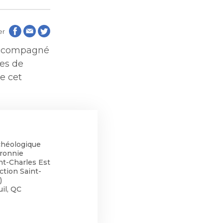
aux
aux
er
de
 accompagné
les
de
les
les de
e cet
chéologique
aronnie
nt-Charles Est
tion
ction Saint-
tion
)
blique
il, QC
blique