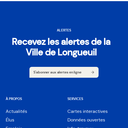
ALERTES
Recevez les alertes de la
Ville de Longueuil
S'abonner aux alertes en ligne
S'abonner aux alertes en ligne
À PROPOS
SERVICES
Actualités
Cartes interactives
Ouvre
Élus
Données ouvertes
dans
Ouvre
une