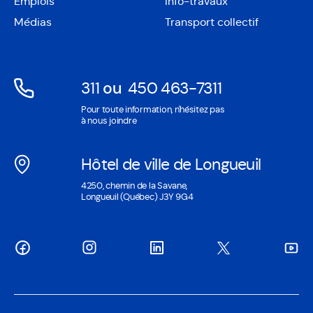
Emplois
Info-travaux
dans
nouvelle
une
Médias
Transport collectif
fenêtre
nouvelle
fenêtre
311
ou
450 463-7311
Ouvre
Ouvre
Pour toute information, n'hésitez pas
dans
dans
à nous joindre
une
une
nouvelle
nouvelle
Hôtel de ville de Longueuil
fenêtre
fenêtre
Ouvre
4250, chemin de la Savane,
dans
Longueuil (Québec) J3Y 9G4
une
nouvelle
fenêtre