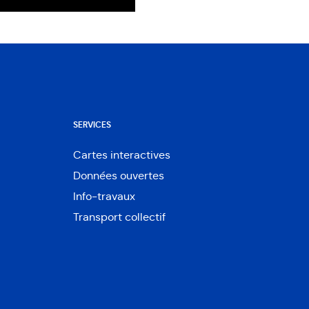
SERVICES
Cartes interactives
Ouvre
Données ouvertes
dans
Ouvre
une
Info-travaux
dans
nouvelle
une
Transport collectif
fenêtre
nouvelle
fenêtre