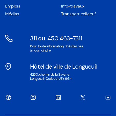
Ouvre
une
Emplois
Info-travaux
dans
nouvelle
une
Médias
Transport collectif
fenêtre
nouvelle
fenêtre
311
ou
450 463-7311
Ouvre
Ouvre
Pour toute information, n'hésitez pas
dans
dans
à nous joindre
une
une
nouvelle
nouvelle
Hôtel de ville de Longueuil
fenêtre
fenêtre
Ouvre
4250, chemin de la Savane,
dans
Longueuil (Québec) J3Y 9G4
une
nouvelle
fenêtre