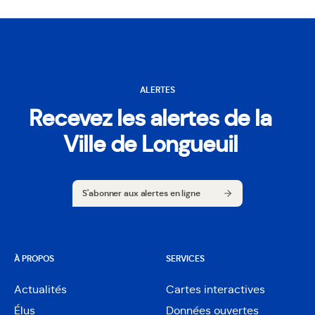
ALERTES
Recevez les alertes de la
Ville de Longueuil
S'abonner aux alertes en ligne
S'abonner aux alertes en ligne
À PROPOS
SERVICES
Actualités
Cartes interactives
Ouvre
Élus
Données ouvertes
dans