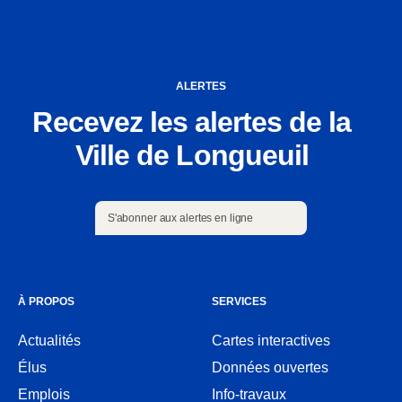
ALERTES
Recevez les alertes de la
Ville de Longueuil
S'abonner aux alertes en ligne
S'abonner aux alertes en ligne
À PROPOS
SERVICES
Actualités
Cartes interactives
Ouvre
Élus
Données ouvertes
dans
Ouvre
une
Emplois
Info-travaux
dans