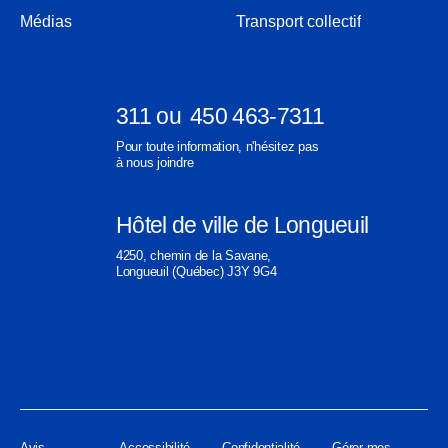
nouvelle
une
Médias
Transport collectif
fenêtre
nouvelle
fenêtre
311
ou
450 463-7311
Ouvre
Ouvre
Pour toute information, n'hésitez pas
dans
dans
à nous joindre
une
une
nouvelle
nouvelle
Hôtel de ville de Longueuil
fenêtre
fenêtre
Ouvre
4250, chemin de la Savane,
dans
Longueuil (Québec) J3Y 9G4
une
nouvelle
fenêtre
Avis
Accessibilité
Confidentialité
Gérer mes