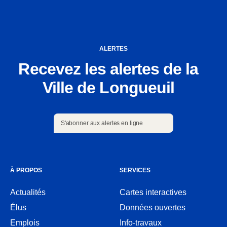
ALERTES
Recevez les alertes de la
Ville de Longueuil
S'abonner aux alertes en ligne
S'abonner aux alertes en ligne
À PROPOS
SERVICES
Actualités
Cartes interactives
Ouvre
Élus
Données ouvertes
dans
Ouvre
une
Emplois
Info-travaux
dans