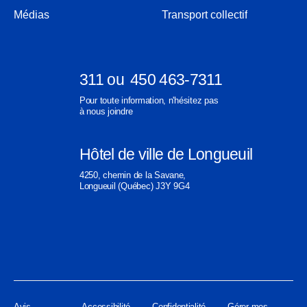
nouvelle
une
Médias
Transport collectif
fenêtre
nouvelle
fenêtre
311
ou
450 463-7311
Ouvre
Ouvre
Pour toute information, n'hésitez pas
dans
dans
à nous joindre
une
une
nouvelle
nouvelle
Hôtel de ville de Longueuil
fenêtre
fenêtre
Ouvre
4250, chemin de la Savane,
dans
Longueuil (Québec) J3Y 9G4
une
nouvelle
fenêtre
Avis
Accessibilité
Confidentialité
Gérer mes