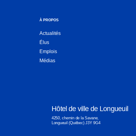
À PROPOS
Actualités
Élus
Emplois
Médias
Hôtel de ville de Longueuil
Ouvre
4250, chemin de la Savane,
dans
Longueuil (Québec) J3Y 9G4
une
nouvelle