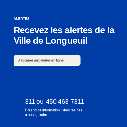
ALERTES
Recevez les alertes de la
Ville de Longueuil
S'abonner aux alertes en ligne
S'abonner aux alertes en ligne
311
ou
450 463-7311
Ouvre
Ouvre
Pour toute information, n'hésitez pas
dans
dans
à nous joindre
une
une
nouvelle
nouvelle