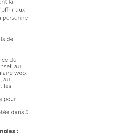
ent la
que de
offrir aux
en personne
ils de
ance du
nseil au
ire web;​​​
, au
t les
ée pour
étée dans 5
ples :​