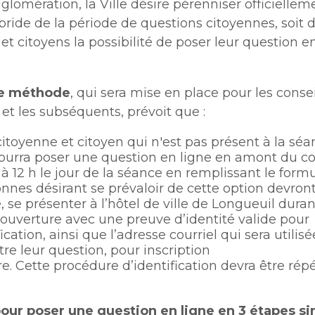
agglomération, la Ville désire pérenniser officiellem
Office de participation publi
dans
ride de la période de questions citoyennes, soit d’
Longueuil
Politiques municipales
une
Politiques municipales
et citoyens la possibilité de poser leur question 
nouvelle
Réclamations
​
fenêtre
Réclamations
Vérificatrice générale
le méthode
, qui sera mise en place pour les conse
Vérificatrice générale
t les subséquents, prévoit que : ​​
toyenne et citoyen qui n'est pas présent à la sé
pourra poser une question en ligne en amont du co
 à 12 h le jour de la séance en remplissant le formula
nnes désirant se prévaloir de cette option devront
, se présenter à l’hôtel de ville de Longueuil duran
ouverture avec une preuve d’identité valide pour
ication, ainsi que l’adresse courriel qui sera utilis
re leur question, pour inscription
re.
Cette procédure d’identification devra être rép
pour poser une question en ligne en 3 étapes sim