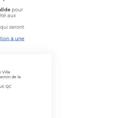
alide
pour
été aux
qui seront
tion à une
 Ville
hemin de la
il, QC