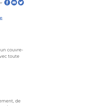
er
atiques
atiques
le
.
s
s
r un couvre-
vec toute
lles
lles
ntion
ntion
on
on
que de
sement, de