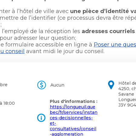
ter à l’hôtel de ville avec
une pièce d’identité v
mettre de l’identifier (ce processus devra être rép
​;
à l’employé de la réception les
adresses courriels
 pour adresser leur question​;
le formulaire accessible en ligne à
Poser une ques
u conseil
avant midi le jour du conseil​.
Hôtel de
obre
Aucun
4250, c
Savane
Longueu
Plus d'informations :
à 18:00
J3Y 9G4
https://longueuil.que
bec/fr/services/instan
ces-decisionnelles-
et-
consultatives/conseil
-agglomeration