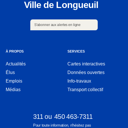
Ville de Longueuil
S'abonner aux alertes en ligne
S'abonner aux alertes en ligne
À PROPOS
SERVICES
Actualités
Cartes interactives
Ouvre
Élus
Données ouvertes
dans
Ouvre
une
Emplois
Info-travaux
dans
nouvelle
une
Médias
Transport collectif
fenêtre
nouvelle
fenêtre
311
ou
450 463-7311
Ouvre
Ouvre
Pour toute information, n'hésitez pas
dans
dans