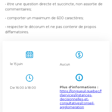
Bureau de l’éthique et de l’inspection
nouvelle
dans
• être une question directe et succincte, non assortie de
contractuelle
Bureau protecteur citoyen
fenêtre
une
commentaires;
Bureau protecteur citoyen
nouvelle
• comporter un maximum de 600 caractères;
Centre-ville de Longueuil
fenêtre
Centre-ville de Longueuil
• respecter le décorum et ne pas contenir de propos
Cour municipale et contravention
diffamatoires.
Cour municipale et contravention
Gouvernance et saine gestion
Gouvernance et saine gestion
Office de participation publique de Longueuil
Ouvre
Office de participation publique de Longueuil
dans
Politiques municipales
le 15 juin
une
Aucun
Politiques municipales
nouvelle
Réclamations
Réclamations
fenêtre
Vérificatrice générale
Vérificatrice générale
Plus d'informations :
De 16:00 à 18:00
https://longueuil.quebec/f
r/services/instances-
decisionnelles-et-
consultatives/conseil-
agglomeration