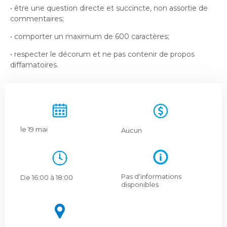
Bureau de l’éthique et de l’inspection
nouvelle
dans
• être une question directe et succincte, non assortie de
contractuelle
Bureau protecteur citoyen
fenêtre
une
commentaires;
Bureau protecteur citoyen
nouvelle
• comporter un maximum de 600 caractères;
Centre-ville de Longueuil
fenêtre
Centre-ville de Longueuil
• respecter le décorum et ne pas contenir de propos
Cour municipale et contravention
diffamatoires.
Cour municipale et contravention
Gouvernance et saine gestion
Gouvernance et saine gestion
Office de participation publique de Longueuil
Ouvre
Office de participation publique de Longueuil
dans
Politiques municipales
le 19 mai
une
Aucun
Politiques municipales
nouvelle
Réclamations
Réclamations
fenêtre
Vérificatrice générale
Vérificatrice générale
Pas d'informations
De 16:00 à 18:00
disponibles