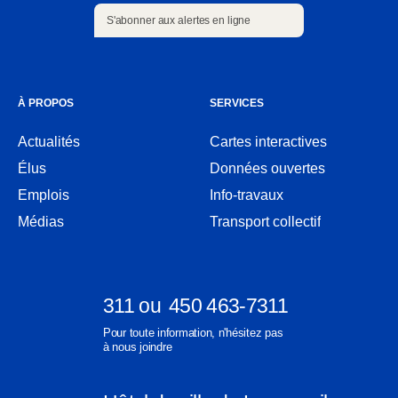
S'abonner aux alertes en ligne
S'abonner aux alertes en ligne
À PROPOS
SERVICES
Actualités
Cartes interactives
Ouvre
Élus
Données ouvertes
dans
Ouvre
une
Emplois
Info-travaux
dans
nouvelle
une
Médias
Transport collectif
fenêtre
nouvelle
fenêtre
311
ou
450 463-7311
Ouvre
Ouvre
Pour toute information, n'hésitez pas
dans
dans
à nous joindre
une
une
nouvelle
nouvelle