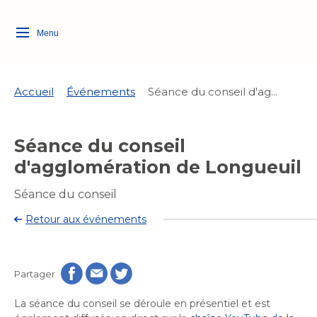
Menu
Logo
Fermer
de
la
Ville
Accueil
Événements
Séance du conseil d'ag...
de
Longueuil
Ma ville, ma propriété
Séance du conseil
lien
vers
d'agglomération de Longueuil
Loisirs et culture
l'accueil
Aménagement et urbanisme
Aménagement et urbanisme
Séance du conseil
Rôle d'évaluation
Quoi faire à Longueuil
Services de proximité
Retour aux événements
Rôle d'évaluation
Arts et culture
Arts et culture
Taxes
Taxes
Bibliothèques
Activités artistiques et
Transition socioécologique
Bibliothèques
Déneigement
Partager
culturelles
Déneigement
et mobilité
Développement social
Développement social
Eau
La séance du conseil se déroule en présentiel et est
Eau
Histoire et patrimoine