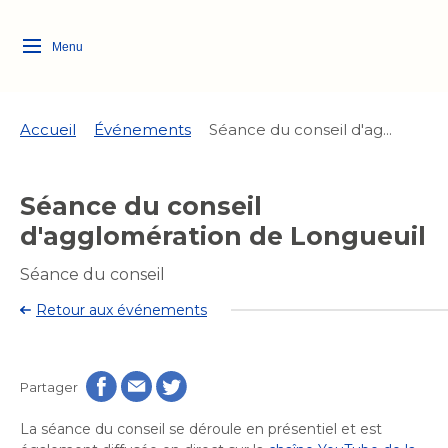
Menu
Logo
Fermer
de
la
Ville
Accueil
Événements
Séance du conseil d'ag...
de
Longueuil
Ma ville, ma propriété
Séance du conseil
lien
vers
d'agglomération de Longueuil
Loisirs et culture
l'accueil
Aménagement et urbanisme
Aménagement et urbanisme
Séance du conseil
Rôle d'évaluation
Quoi faire à Longueuil
Services de proximité
Retour aux événements
Rôle d'évaluation
Arts et culture
Arts et culture
Taxes
Taxes
Bibliothèques
Activités artistiques et
Transition socioécologique
Bibliothèques
Déneigement
Partager
culturelles
Déneigement
et mobilité
Développement social
Développement social
Eau
La séance du conseil se déroule en présentiel et est
Eau
Histoire et patrimoine