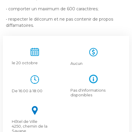
Bureau de l’éthique et de l’inspection
nouvelle
dans
contractuelle
Bureau protecteur citoyen
• comporter un maximum de 600 caractères;
fenêtre
une
Bureau protecteur citoyen
nouvelle
• respecter le décorum et ne pas contenir de propos
Centre-ville de Longueuil
fenêtre
diffamatoires.
Centre-ville de Longueuil
Cour municipale et contravention
Cour municipale et contravention
Gouvernance et saine gestion
Gouvernance et saine gestion
Office de participation publique de Longueuil
Ouvre
le 20 octobre
Aucun
Office de participation publique de Longueuil
dans
Politiques municipales
une
Politiques municipales
nouvelle
Réclamations
Réclamations
fenêtre
Pas d'informations
De 16:00 à 18:00
disponibles
Vérificatrice générale
Vérificatrice générale
Hôtel de Ville
4250, chemin de la
Savane