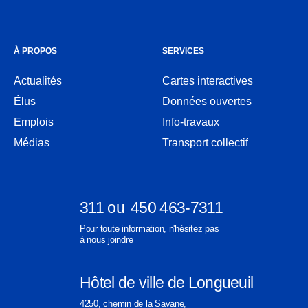
À PROPOS
SERVICES
Actualités
Cartes interactives
Ouvre
Élus
Données ouvertes
dans
Ouvre
une
Emplois
Info-travaux
dans
nouvelle
une
Médias
Transport collectif
fenêtre
nouvelle
fenêtre
311
ou
450 463-7311
Ouvre
Ouvre
Pour toute information, n'hésitez pas
dans
dans
à nous joindre
une
une
nouvelle
nouvelle
Hôtel de ville de Longueuil
fenêtre
fenêtre
Ouvre
4250, chemin de la Savane,
dans