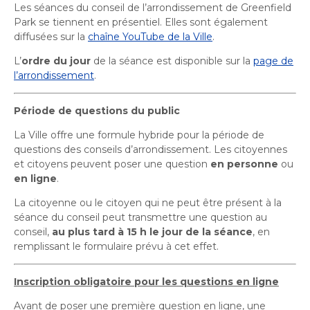
Les séances du conseil de l’arrondissement de Greenfield
Activités littéraires
Histoire et patrimoine
Sécurité publique
Écocentres
Transition socioécologique et mobilité
Park se tiennent en présentiel. Elles sont également
Écocentres
Loisir et vie communautaire
Transition socioécologique et mobilité
diffusées sur la
chaîne YouTube de la Ville
.
Loisir et vie communautaire
Info-Travaux
Arbres, plantes et pelouse
Activités éducatives et de
Info-Travaux
Vie démocratique
Parcs et espaces verts
L’
ordre du jour
de la séance est disponible sur la
page de
Arbres, plantes et pelouse
Service de police
Parcs et espaces verts
Matières résiduelles et collectes
l’arrondissement
.
loisirs
Service de police
Biodiversité et milieux naturels
Matières résiduelles et collectes
Sports et saines habitudes de vie
Biodiversité et milieux naturels
Service sécurité incendie
Entreprises
Sports et saines habitudes de vie
Stationnements municipaux
Service sécurité incendie
Élus
Lutte aux changements climatiques
Période de questions du public
Stationnements municipaux
Reconnaissance et soutien des organismes
Activités sportives et plein
Élus
Lutte aux changements climatiques
Sécurisation des rues locales
Reconnaissance et soutien des organismes
Voie publique
La Ville offre une formule hybride pour la période de
Sécurisation des rues locales
Demande d'accès à l'information
Mobilité durable
air
À propos de la Ville
Voie publique
Bénévolat
questions des conseils d’arrondissement. Les citoyennes
Demande d'accès à l'information
Mobilité durable
Développement économique
Ouvre
Bénévolat
et citoyens peuvent poser une question
en personne
ou
Développement économique
Instances décisionnelles
Verdissement et travaux de foresterie
dans
Lutte à l'itinérance
en ligne
.
Instances décisionnelles
Verdissement et travaux de foresterie
Développement immobilier
Arts de la scène, spectacles
Ouvre
Lutte à l'itinérance
une
Développement immobilier
Actualités et publications
Participation citoyenne
La citoyenne ou le citoyen qui ne peut être présent à la
dans
nouvelle
et festivals
Actualités et publications
Participation citoyenne
Fournisseurs
séance du conseil peut transmettre une question au
une
Fournisseurs
fenêtre
Administration municipale
Procès-verbaux
conseil,
au plus tard à 15 h le jour de la séance
, en
nouvelle
Administration municipale
Procès-verbaux
Gestion des matières résiduelles
remplissant le formulaire prévu à cet effet.
Calendrier des événements
Gestion des matières résiduelles
fenêtre
Approvisionnement
Projets particuliers
Ouvre
Approvisionnement
Projets particuliers
dans
Inscription obligatoire pour les questions en ligne
Bureau de l’éthique et de l’inspection
Règlements municipaux
une
Ouvre
contractuelle
Règlements municipaux
Avant de poser une première question en ligne, une