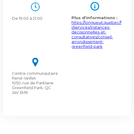
Plus d'informations :
De 19:00 à 21:00
https://longueuil.quebec/f
r/services/instances-
decisionnelles-et-
consultatives/conseil-
arrondissement-
greenfield-park
Centre communautaire
René-Veillet
1050, rue de Parklane
Greenfield Park, QC
J4V 3M9