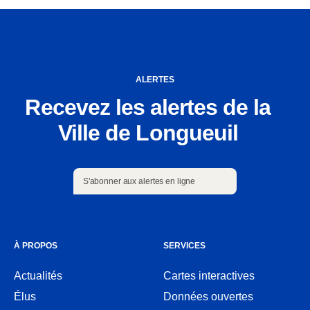
ALERTES
Recevez les alertes de la
Ville de Longueuil
S'abonner aux alertes en ligne
S'abonner aux alertes en ligne
À PROPOS
SERVICES
Actualités
Cartes interactives
Ouvre
Élus
Données ouvertes
dans
Ouvre