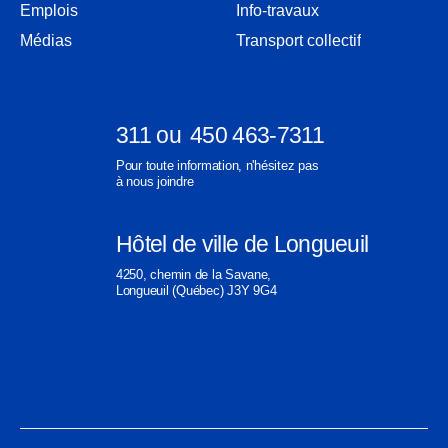
une
Emplois
Info-travaux
dans
nouvelle
une
Médias
Transport collectif
fenêtre
nouvelle
fenêtre
311
ou
450 463-7311
Ouvre
Ouvre
Pour toute information, n'hésitez pas
dans
dans
à nous joindre
une
une
nouvelle
nouvelle
Hôtel de ville de Longueuil
fenêtre
fenêtre
Ouvre
4250, chemin de la Savane,
dans
Longueuil (Québec) J3Y 9G4
une
nouvelle
fenêtre