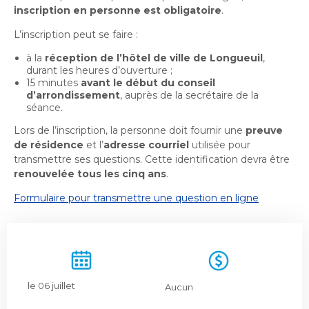
Bureau de l’éthique et de l’inspection
nouvelle
dans
inscription en personne est obligatoire
.
contractuelle
Bureau protecteur citoyen
fenêtre
une
Bureau protecteur citoyen
L’inscription peut se faire :
nouvelle
Centre-ville de Longueuil
fenêtre
à la
réception de l’hôtel de ville de Longueuil
,
Centre-ville de Longueuil
durant les heures d’ouverture ;
Cour municipale et contravention
15 minutes
avant le début du conseil
Cour municipale et contravention
d’arrondissement
, auprès de la secrétaire de la
séance.
Gouvernance et saine gestion
Gouvernance et saine gestion
Lors de l’inscription, la personne doit fournir une
preuve
Office de participation publique de Longueuil
de résidence
et l’
adresse courriel
Ouvre
utilisée pour
Office de participation publique de Longueuil
transmettre ses questions. Cette identification devra être
dans
Politiques municipales
renouvelée tous les cinq ans
.
une
Politiques municipales
nouvelle
Formulaire pour transmettre une question en ligne
Réclamations
Réclamations
fenêtre
Vérificatrice générale
Vérificatrice générale
le 06 juillet
Aucun