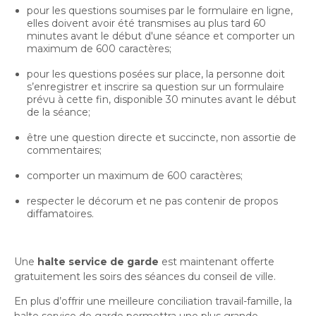
Bureau de l’éthique et de l’inspection
nouvelle
dans
pour les questions soumises par le formulaire en ligne,
contractuelle
Bureau protecteur citoyen
fenêtre
elles doivent avoir été transmises au plus tard 60
une
Bureau protecteur citoyen
minutes avant le début d'une séance et comporter un
nouvelle
maximum de 600 caractères;
Centre-ville de Longueuil
fenêtre
Centre-ville de Longueuil
pour les questions posées sur place, la personne doit
Cour municipale et contravention
s’enregistrer et inscrire sa question sur un formulaire
Cour municipale et contravention
prévu à cette fin, disponible 30 minutes avant le début
Gouvernance et saine gestion
de la séance;
Gouvernance et saine gestion
être une question directe et succincte, non assortie de
Office de participation publique de Longueuil
Ouvre
commentaires;
Office de participation publique de Longueuil
dans
Politiques municipales
comporter un maximum de 600 caractères;
une
Politiques municipales
nouvelle
respecter le décorum et ne pas contenir de propos
Réclamations
diffamatoires.
Réclamations
fenêtre
Vérificatrice générale
Vérificatrice générale
Une
halte service de garde
est maintenant offerte
gratuitement les soirs des séances du conseil de ville.
En plus d’offrir une meilleure conciliation travail-famille, la