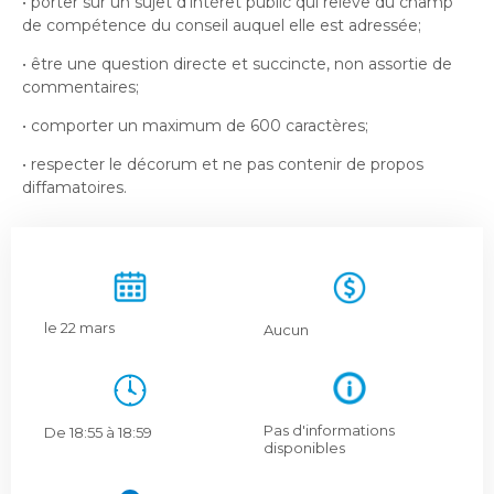
• porter sur un sujet d'intérêt public qui relève du champ
Bureau de l’éthique et de l’inspection
nouvelle
dans
de compétence du conseil auquel elle est adressée;
contractuelle
Bureau protecteur citoyen
fenêtre
une
Bureau protecteur citoyen
nouvelle
• être une question directe et succincte, non assortie de
Centre-ville de Longueuil
commentaires;
fenêtre
Centre-ville de Longueuil
• comporter un maximum de 600 caractères;
Cour municipale et contravention
Cour municipale et contravention
• respecter le décorum et ne pas contenir de propos
Gouvernance et saine gestion
diffamatoires.
Gouvernance et saine gestion
Office de participation publique de Longueuil
Ouvre
Office de participation publique de Longueuil
dans
Politiques municipales
une
Politiques municipales
nouvelle
Réclamations
le 22 mars
Aucun
Réclamations
fenêtre
Vérificatrice générale
Vérificatrice générale
Pas d'informations
De 18:55 à 18:59
disponibles