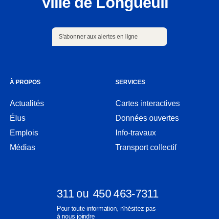
Ville de Longueuil
S'abonner aux alertes en ligne
S'abonner aux alertes en ligne
À PROPOS
SERVICES
Actualités
Cartes interactives
Ouvre
Élus
Données ouvertes
dans
Ouvre
une
Emplois
Info-travaux
dans
nouvelle
une
Médias
Transport collectif
fenêtre
nouvelle
fenêtre
311
ou
450 463-7311
Ouvre
Ouvre
Pour toute information, n'hésitez pas
dans
dans
à nous joindre