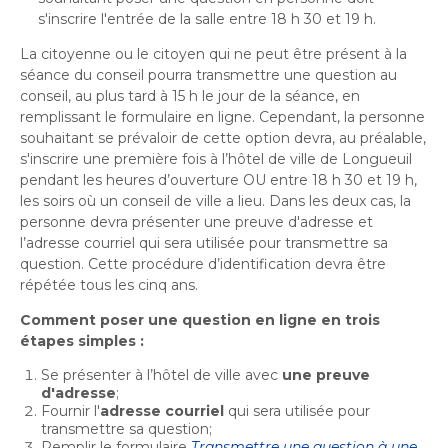
Bureau de l’éthique et de l’inspection
nouvelle
dans
s'inscrire
l'entrée de la salle entre 18 h 30 et 19 h.
contractuelle
Bureau protecteur citoyen
fenêtre
une
Bureau protecteur citoyen
La citoyenne ou le citoyen qui ne peut être présent à la
nouvelle
Centre-ville de Longueuil
séance du conseil pourra transmettre une question au
fenêtre
Centre-ville de Longueuil
conseil, au plus tard à 15 h le jour de la séance, en
Cour municipale et contravention
remplissant le formulaire en ligne. Cependant, la personne
Cour municipale et contravention
souhaitant se prévaloir de cette option devra, au préalable,
Gouvernance et saine gestion
s'inscrire
une première fois à l’hôtel de ville de Longueuil
Gouvernance et saine gestion
pendant les heures d’ouverture OU entre 18 h 30 et 19 h,
les soirs où un conseil de ville a lieu. Dans les deux cas, la
Office de participation publique de Longueuil
Ouvre
Office de participation publique de Longueuil
personne devra présenter une preuve d'adresse et
dans
l’adresse courriel qui sera utilisée pour transmettre sa
Politiques municipales
une
Politiques municipales
question. Cette procédure d’identification devra être
nouvelle
répétée tous les cinq ans.
Réclamations
Réclamations
fenêtre
Comment poser une question en ligne en trois
Vérificatrice générale
étapes simples :
Vérificatrice générale
Se présenter à l’hôtel de ville avec
une preuve
d'adresse
;
Fournir l'
adresse courriel
qui sera utilisée pour
transmettre sa question;
Remplir le formulaire
Transmettre une question à une