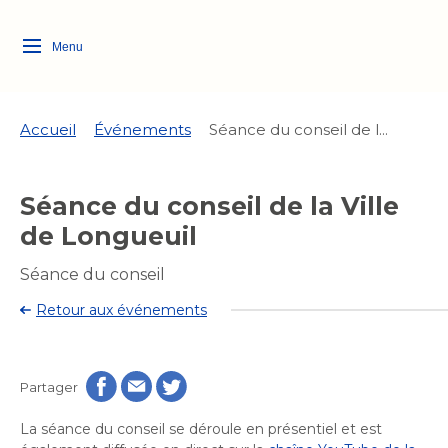
Menu
Logo
Fermer
de
la
Ville
Accueil
Événements
Séance du conseil de l...
de
Longueuil
Ma ville, ma propriété
Séance du conseil de la Ville
lien
vers
de Longueuil
Loisirs et culture
l'accueil
Aménagement et urbanisme
Aménagement et urbanisme
Séance du conseil
Rôle d'évaluation
Quoi faire à Longueuil
Services de proximité
Retour aux événements
Rôle d'évaluation
Arts et culture
Arts et culture
Taxes
Taxes
Bibliothèques
Activités artistiques et
Transition socioécologique
Bibliothèques
Déneigement
Partager
culturelles
Déneigement
et mobilité
Développement social
Développement social
Eau
La séance du conseil se déroule en présentiel et est
Eau
Histoire et patrimoine