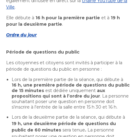
également diffusée en direct sur la
chaîne YouTube de la
Activités littéraires
Histoire et patrimoine
Sécurité publique
Écocentres
Ville
.
Transition socioécologique et mobilité
Écocentres
Loisir et vie communautaire
Transition socioécologique et mobilité
Elle débute à
16 h pour la première partie
et à
19 h
Loisir et vie communautaire
Info-Travaux
Arbres, plantes et pelouse
pour la deuxième partie
.
Activités éducatives et de
Info-Travaux
Vie démocratique
Parcs et espaces verts
Arbres, plantes et pelouse
Service de police
Parcs et espaces verts
Matières résiduelles et collectes
loisirs
Service de police
Ordre du jour
Biodiversité et milieux naturels
Matières résiduelles et collectes
Sports et saines habitudes de vie
Biodiversité et milieux naturels
Service sécurité incendie
Entreprises
Sports et saines habitudes de vie
Stationnements municipaux
Service sécurité incendie
Élus
Lutte aux changements climatiques
Stationnements municipaux
Période de questions du public
Reconnaissance et soutien des organismes
Activités sportives et plein
Élus
Lutte aux changements climatiques
Sécurisation des rues locales
Reconnaissance et soutien des organismes
Voie publique
Sécurisation des rues locales
Demande d'accès à l'information
Mobilité durable
Les citoyennes et citoyens sont invités à participer à la
air
À propos de la Ville
Voie publique
Bénévolat
Demande d'accès à l'information
Mobilité durable
Développement économique
période de questions du public en personne :
Ouvre
Bénévolat
Développement économique
Instances décisionnelles
Verdissement et travaux de foresterie
dans
Lutte à l'itinérance
Lors de la première partie de la séance, qui débute à
Instances décisionnelles
Verdissement et travaux de foresterie
Développement immobilier
Arts de la scène, spectacles
Ouvre
Lutte à l'itinérance
16 h, une première période de questions du public
une
Développement immobilier
Actualités et publications
Participation citoyenne
de 15 minutes
est dédiée uniquement
aux
dans
nouvelle
et festivals
Actualités et publications
Participation citoyenne
Fournisseurs
propositions qui sont à l’ordre du jour
. La personne
une
Fournisseurs
fenêtre
Administration municipale
Procès-verbaux
souhaitant poser une question en personne doit
nouvelle
Administration municipale
Procès-verbaux
s'inscrire à l'entrée de la salle entre 15 h 30 et 16 h.
Gestion des matières résiduelles
Calendrier des événements
Gestion des matières résiduelles
fenêtre
Approvisionnement
Projets particuliers
Ouvre
Lors de la deuxième partie de la séance, qui débute à
Approvisionnement
Projets particuliers
19 h, une deuxième période de questions du
dans
Bureau de l’éthique et de l’inspection
Règlements municipaux
public de 60 minutes
sera tenue
.
La personne
une
Ouvre
contractuelle
Règlements municipaux
souhaitant poser une question en personne doit