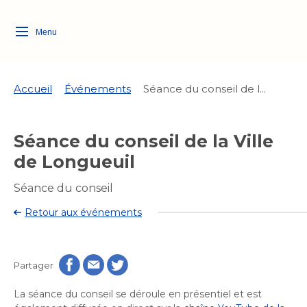
Menu
Logo
Fermer
de
la
Ville
Accueil
Événements
Séance du conseil de l...
de
Longueuil
Ma ville, ma propriété
Séance du conseil de la Ville
lien
vers
de Longueuil
Loisirs et culture
l'accueil
Aménagement et urbanisme
Aménagement et urbanisme
Séance du conseil
Rôle d'évaluation
Quoi faire à Longueuil
Services de proximité
Retour aux événements
Rôle d'évaluation
Arts et culture
Arts et culture
Taxes
Taxes
Bibliothèques
Activités artistiques et
Transition socioécologique
Bibliothèques
Déneigement
Partager
culturelles
Déneigement
et mobilité
Développement social
Développement social
Eau
La séance du conseil se déroule en présentiel et est
Eau
Histoire et patrimoine