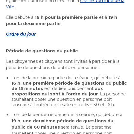
également diffusée en direct sur la
chaîne YouTube de la
Activités littéraires
Histoire et patrimoine
Sécurité publique
Écocentres
Ville
.
Transition socioécologique et mobilité
Écocentres
Loisir et vie communautaire
Transition socioécologique et mobilité
Elle débute à
16 h pour la première partie
et à
19 h
Loisir et vie communautaire
Info-Travaux
Arbres, plantes et pelouse
pour la deuxième partie
.
Activités éducatives et de
Info-Travaux
Vie démocratique
Parcs et espaces verts
Arbres, plantes et pelouse
Service de police
Parcs et espaces verts
Matières résiduelles et collectes
loisirs
Service de police
Ordre du jour
Biodiversité et milieux naturels
Matières résiduelles et collectes
Sports et saines habitudes de vie
Biodiversité et milieux naturels
Service sécurité incendie
Entreprises
Sports et saines habitudes de vie
Stationnements municipaux
Service sécurité incendie
Élus
Lutte aux changements climatiques
Stationnements municipaux
Période de questions du public
Reconnaissance et soutien des organismes
Activités sportives et plein
Élus
Lutte aux changements climatiques
Sécurisation des rues locales
Reconnaissance et soutien des organismes
Voie publique
Sécurisation des rues locales
Demande d'accès à l'information
Mobilité durable
Les citoyennes et citoyens sont invités à participer à la
air
À propos de la Ville
Voie publique
Bénévolat
Demande d'accès à l'information
Mobilité durable
Développement économique
période de questions du public en personne :
Ouvre
Bénévolat
Développement économique
Instances décisionnelles
Verdissement et travaux de foresterie
dans
Lutte à l'itinérance
Lors de la première partie de la séance, qui débute à
Instances décisionnelles
Verdissement et travaux de foresterie
Développement immobilier
Arts de la scène, spectacles
Ouvre
Lutte à l'itinérance
16 h, une première période de questions du public
une
Développement immobilier
Actualités et publications
Participation citoyenne
de 15 minutes
est dédiée uniquement
aux
dans
nouvelle
et festivals
Actualités et publications
Participation citoyenne
Fournisseurs
propositions qui sont à l’ordre du jour
. La personne
une
Fournisseurs
fenêtre
Administration municipale
Procès-verbaux
souhaitant poser une question en personne doit
nouvelle
Administration municipale
Procès-verbaux
s'inscrire à l'entrée de la salle entre 15 h 30 et 16 h.
Gestion des matières résiduelles
Calendrier des événements
Gestion des matières résiduelles
fenêtre
Approvisionnement
Projets particuliers
Ouvre
Lors de la deuxième partie de la séance, qui débute à
Approvisionnement
Projets particuliers
19 h, une deuxième période de questions du
dans
Bureau de l’éthique et de l’inspection
Règlements municipaux
public de 60 minutes
sera tenue
.
La personne
une
Ouvre
contractuelle
Règlements municipaux
souhaitant poser une question en personne doit