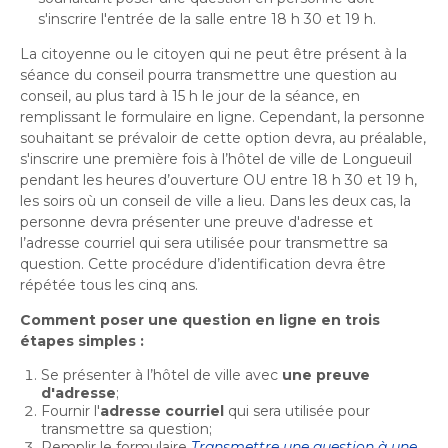
Bureau de l’éthique et de l’inspection
nouvelle
dans
s'inscrire
l'entrée de la salle entre 18 h 30 et 19 h.
contractuelle
Bureau protecteur citoyen
fenêtre
une
Bureau protecteur citoyen
La citoyenne ou le citoyen qui ne peut être présent à la
nouvelle
Centre-ville de Longueuil
séance du conseil pourra transmettre une question au
fenêtre
Centre-ville de Longueuil
conseil, au plus tard à 15 h le jour de la séance, en
Cour municipale et contravention
remplissant le formulaire en ligne. Cependant, la personne
Cour municipale et contravention
souhaitant se prévaloir de cette option devra, au préalable,
Gouvernance et saine gestion
s'inscrire
une première fois à l’hôtel de ville de Longueuil
Gouvernance et saine gestion
pendant les heures d’ouverture OU entre 18 h 30 et 19 h,
les soirs où un conseil de ville a lieu. Dans les deux cas, la
Office de participation publique de Longueuil
Ouvre
Office de participation publique de Longueuil
personne devra présenter une preuve d'adresse et
dans
l’adresse courriel qui sera utilisée pour transmettre sa
Politiques municipales
une
Politiques municipales
question. Cette procédure d’identification devra être
nouvelle
répétée tous les cinq ans.
Réclamations
Réclamations
fenêtre
Comment poser une question en ligne en trois
Vérificatrice générale
étapes simples :
Vérificatrice générale
Se présenter à l’hôtel de ville avec
une preuve
d'adresse
;
Fournir l'
adresse courriel
qui sera utilisée pour
transmettre sa question;
Remplir le formulaire
Transmettre une question à une