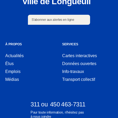
Ville de Longueuil
S'abonner aux alertes en ligne
S'abonner aux alertes en ligne
À PROPOS
SERVICES
Actualités
Cartes interactives
Ouvre
Élus
Données ouvertes
dans
Ouvre
une
Emplois
Info-travaux
dans
nouvelle
une
Médias
Transport collectif
fenêtre
nouvelle
fenêtre
311
ou
450 463-7311
Ouvre
Ouvre
Pour toute information, n'hésitez pas
dans
dans
à nous joindre